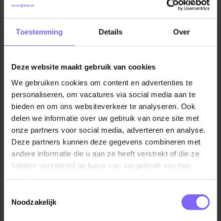
Toestemming
Details
Over
Deze website maakt gebruik van cookies
We gebruiken cookies om content en advertenties te
personaliseren, om vacatures via social media aan te
Vul hier je Skillsprofiel in
bieden en om ons websiteverkeer te analyseren. Ook
voor de ideale
delen we informatie over uw gebruik van onze site met
onze partners voor social media, adverteren en analyse.
vacaturematch!
Deze partners kunnen deze gegevens combineren met
andere informatie die u aan ze heeft verstrekt of die ze
hebben verzameld op basis van uw gebruik van hun
Skillsprofiel
services.
Toestemmingsselectie
Noodzakelijk