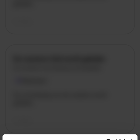
geladen..
vandaag
De vacature titel wordt geladen
De vacature omschrijving wordt geladen
Plaatsnaam
De omschrijving van de vacature wordt
geladen..
vandaag