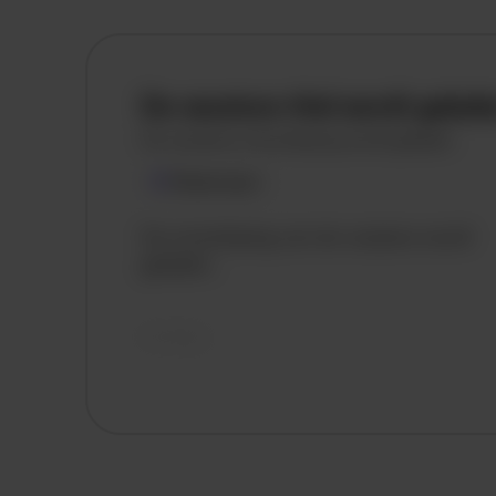
De vacature titel wordt gelad
De vacature omschrijving wordt geladen
Plaatsnaam
De omschrijving van de vacature wordt
geladen..
vandaag