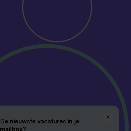
Volg ons en
De nieuwste vacatures in je
blijf op de hoogte
mailbox?