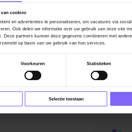
 van cookies
De vacature titel wordt gelad
ent en advertenties te personaliseren, om vacatures via socia
De vacature omschrijving wordt geladen
eren. Ook delen we informatie over uw gebruik van onze site me
Plaatsnaam
e. Deze partners kunnen deze gegevens combineren met andere i
erzameld op basis van uw gebruik van hun services.
De omschrijving van de vacature wordt
geladen..
Voorkeuren
Statistieken
vandaag
Selectie toestaan