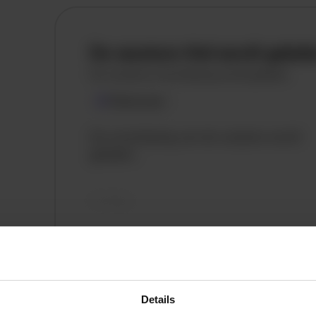
De vacature titel wordt gelad
De vacature omschrijving wordt geladen
Plaatsnaam
De omschrijving van de vacature wordt
geladen..
vandaag
Details