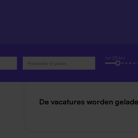
Weert
Kerkrade
tot 25 km
De vacatures worden gelade