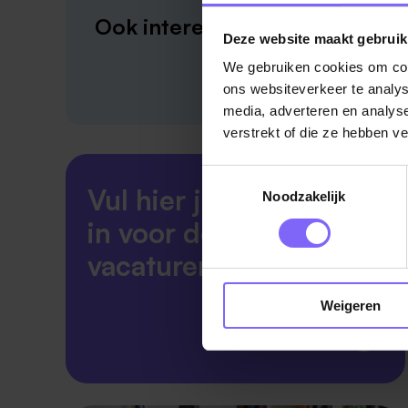
Ook interessant?
Deze website maakt gebruik
We gebruiken cookies om cont
ons websiteverkeer te analys
media, adverteren en analys
verstrekt of die ze hebben v
Toestemmingsselectie
Vul hier je Skillsprofiel
Noodzakelijk
in voor de ideale
vacaturematch!
Weigeren
Skillsprofiel