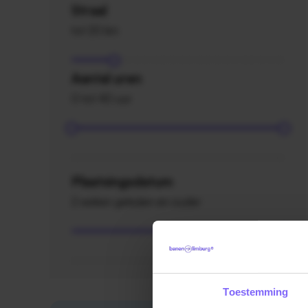
Straal
tot 20 km
Aantal uren
0 tot 40 uur
Plaatsingsdatum
2 weken geleden en ouder
Toestemming