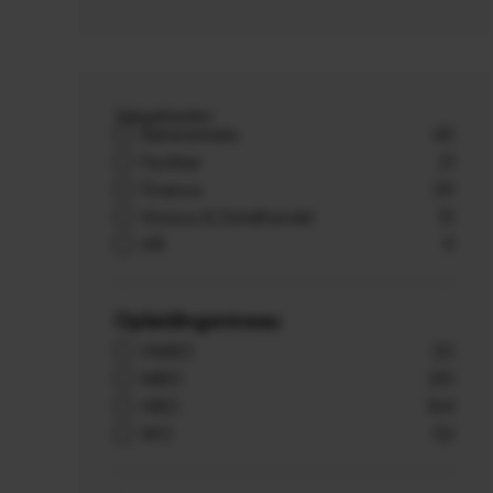
Vakgebieden
Administratie
43
Facilitair
21
Finance
39
Horeca & Detailhandel
13
HR
9
Opleidingsniveau
VMBO
20
MBO
251
HBO
164
WO
52