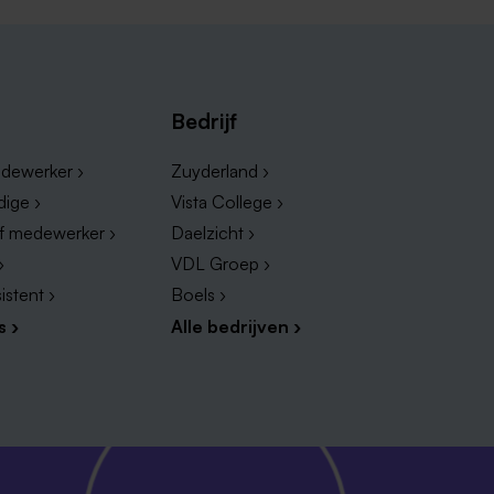
Bedrijf
dewerker ›
Zuyderland ›
dige ›
Vista College ›
ef medewerker ›
Daelzicht ›
›
VDL Groep ›
istent ›
Boels ›
s ›
Alle bedrijven ›