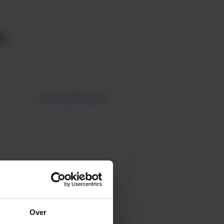
en
Over