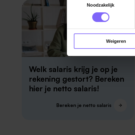
Noodzakelijk
Weigeren
Welk salaris krijg je op je
rekening gestort? Bereken
hier je netto salaris!
Bereken je netto salaris