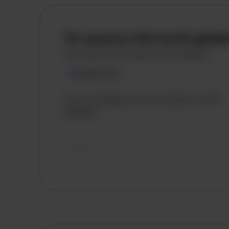
De vacature titel wordt gelad
De vacature omschrijving wordt geladen
Plaatsnaam
De omschrijving van de vacature wordt
geladen..
vandaag