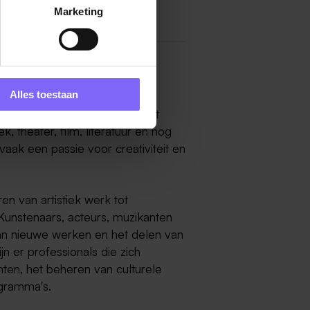
Marketing
mburg
Alles toestaan
ieke en boeiende ervaring. Het
k, theater, film, literatuur en nog
aak een passie voor creativiteit en
en van artistiek werk tot
Kunstenaars, acteurs, muzikanten
van nieuwe werken en het delen van
jn er professionals die zich
en, het beheren van culturele
ogramma's.