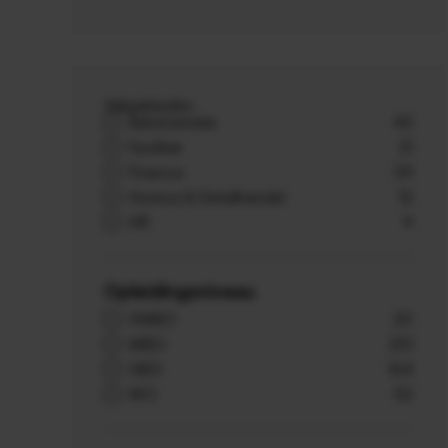
Vakgebieden
Administratie
43
Facilitair
21
Finance
39
Horeca & Detailhandel
13
HR
9
Opleidingsniveau
VMBO
20
MBO
251
HBO
164
WO
52