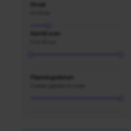
Straal
tot 20 km
Aantal uren
0 tot 40 uur
Plaatsingsdatum
2 weken geleden en ouder