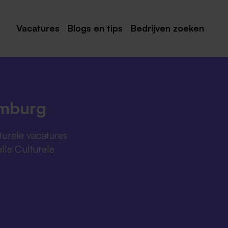
Vacatures
Blogs en tips
Bedrijven zoeken
Maastricht
Roermond
Venlo
imburg
Sittard
turele vacatures
Venray
lle Culturele
Noord-Limburg
Midden-Limburg
Zuid-Limburg
Heerlen