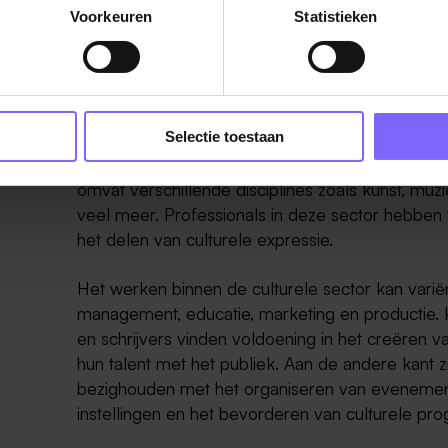
Voorkeuren
Statistieken
Werken bij een cultureel bedrijf in Li
Selectie toestaan
Werken binnen de culturele sector biedt een un
omvat verschillende disciplines zoals kunst, muzie
veel meer. Professionals in deze sector hebben v
het delen van culturele expressie.
Het werken binnen de culturele sector kan variër
management, educatie, marketing en productie. 
en schrijvers vinden voldoening in het creëren 
hun talent met het publiek. Aan de andere kant zi
bezighouden met het organiseren van evenement
instellingen en het bevorderen van culturele pr