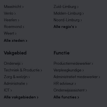
Maastricht ›
Zuid-Limburg ›
Venlo ›
Midden-Limburg ›
Andere technische vacatures in Roermond
Heerlen ›
Noord-Limburg ›
Naast operator vacatures zijn er ook andere
Roermond ›
Alle regio's ›
technische functies beschikbaar in Roermond:
Weert ›
Alle steden ›
Productiemedewerker vacatures Roermond
Logistiek vacatures Roermond
Vakgebied
Functie
Orderpicker Roermond
Onderwijs ›
Productiemedewerker ›
Vacatures heftruckchauffeur Roermond
Techniek & Productie ›
Verpleegkundige ›
Zorg & welzijn ›
Administratief medewerker ›
Administratie ›
HR adviseur ›
ICT ›
Onderwijsassistent ›
Alle vakgebieden ›
Alle functies ›