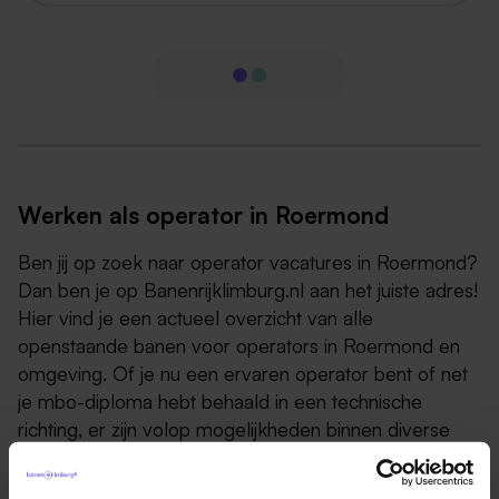
Werken als operator in Roermond
Ben jij op zoek naar operator vacatures in Roermond?
Dan ben je op Banenrijklimburg.nl aan het juiste adres!
Hier vind je een actueel overzicht van alle
openstaande banen voor operators in Roermond en
omgeving. Of je nu een ervaren operator bent of net
je mbo-diploma hebt behaald in een technische
richting, er zijn volop mogelijkheden binnen diverse
sectoren zoals de productie,
voedingsmiddelenindustrie, chemie en logistiek.