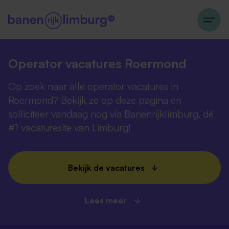
Operator vacatures Roermond
Op zoek naar alle operator vacatures in
Roermond? Bekijk ze op deze pagina en
solliciteer vandaag nog via Banenrijklimburg, dé
#1 vacaturesite van Limburg!
Bekijk de vacatures
Lees meer