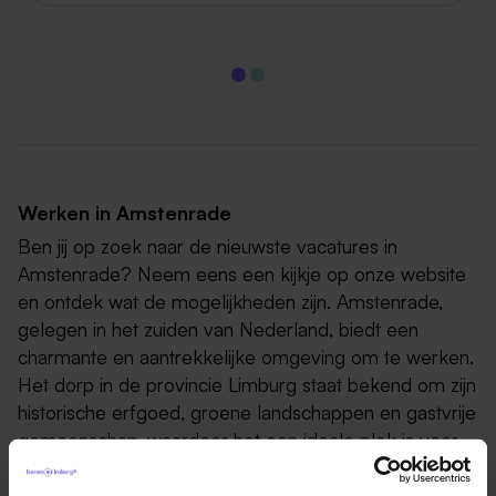
Werken in Amstenrade
Ben jij op zoek naar de nieuwste vacatures in
Amstenrade? Neem eens een kijkje op onze website
en ontdek wat de mogelijkheden zijn. Amstenrade,
gelegen in het zuiden van Nederland, biedt een
charmante en aantrekkelijke omgeving om te werken.
Het dorp in de provincie Limburg staat bekend om zijn
historische erfgoed, groene landschappen en gastvrije
gemeenschap, waardoor het een ideale plek is voor
zowel bewoners als werkenden.