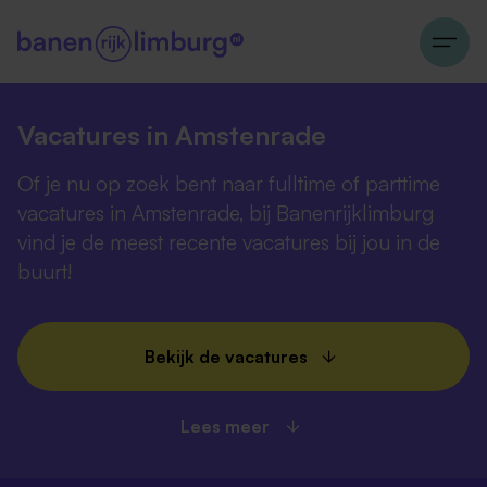
Vacatures in Amstenrade
Of je nu op zoek bent naar fulltime of parttime
vacatures in Amstenrade, bij Banenrijklimburg
vind je de meest recente vacatures bij jou in de
buurt!
Bekijk de vacatures
Lees meer