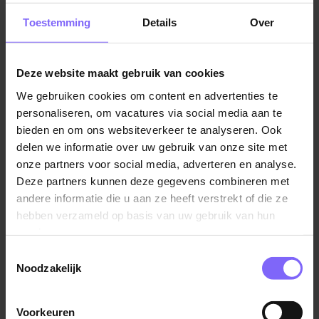
Als je in Amstenrade werkt, kun je genieten van een
Toestemming
Details
Over
evenwichtige levensstijl. De rustige straten, omgeven
door groene landschappen, bieden een welkome
afwisseling van de drukte van de stad. En de lokale
Deze website maakt gebruik van cookies
gemeenschap is warm en gastvrij, wat resulteert in
We gebruiken cookies om content en advertenties te
een ondersteunende werkomgeving.
personaliseren, om vacatures via social media aan te
bieden en om ons websiteverkeer te analyseren. Ook
Vacatures in de buurt van Amstenrade
delen we informatie over uw gebruik van onze site met
Een van de opvallende kenmerken van Amstenrade is
onze partners voor social media, adverteren en analyse.
de nauwe band met lokale ondernemers. Kleine
Deze partners kunnen deze gegevens combineren met
ambachtelijke bedrijven, gezellige boetieks en
andere informatie die u aan ze heeft verstrekt of die ze
dienstverlenende organisaties bieden regelmatig
hebben verzameld op basis van uw gebruik van hun
kansen voor werkzoekenden. Of je nu op zoek bent
services.
naar vacatures in de detailhandel, klantenservice, of
Toestemmingsselectie
als vakman, de lokale bedrijvigheid in Amstenrade
Noodzakelijk
bloeit. Daarnaast heeft Amstenrade een goede
verbinding met omliggende dorpen en steden. Bekijk
Voorkeuren