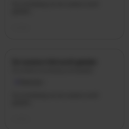
De omschrijving van de vacature wordt
geladen..
vandaag
De vacature titel wordt geladen
De vacature omschrijving wordt geladen
Plaatsnaam
De omschrijving van de vacature wordt
geladen..
vandaag