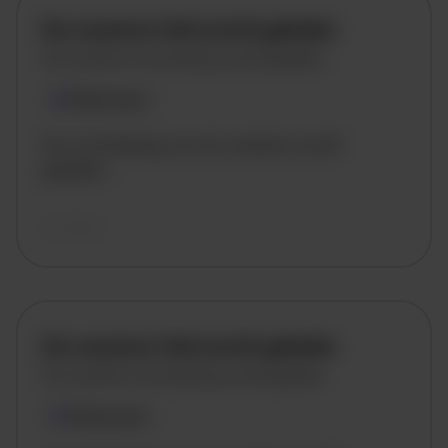
De vacature titel wordt geladen
De vacature omschrijving wordt geladen
Plaatsnaam
De omschrijving van de vacature wordt
geladen..
vandaag
De vacature titel wordt geladen
De vacature omschrijving wordt geladen
Plaatsnaam