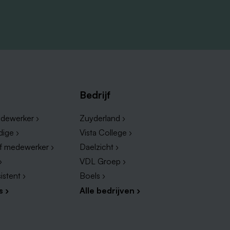
ge
Bedrijf
dewerker ›
Zuyderland ›
dige ›
Vista College ›
ef medewerker ›
Daelzicht ›
›
VDL Groep ›
istent ›
Boels ›
s ›
Alle bedrijven ›