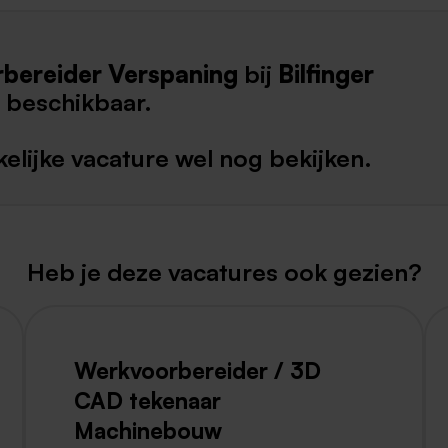
Weert
bereider Verspaning
bij
Bilfinger
Kerkrade
 beschikbaar.
elijke vacature wel nog bekijken.
Heb je deze vacatures ook gezien?
Werkvoorbereider / 3D
CAD tekenaar
Machinebouw