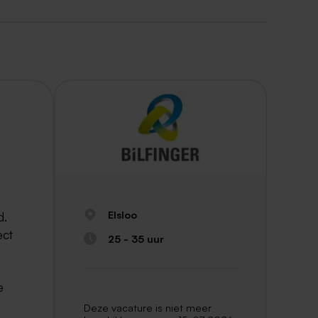
Elsloo
d.
ect
25 - 35 uur
e
Deze vacature is niet meer