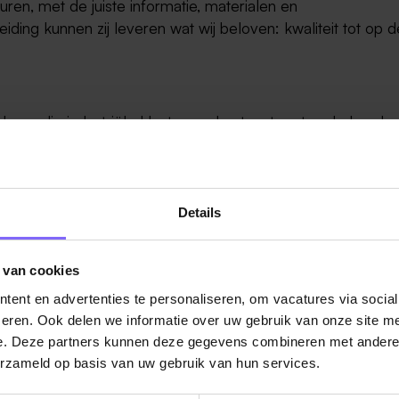
en, met de juiste informatie, materialen en
ding kunnen zij leveren wat wij beloven: kwaliteit tot op d
erlener die industriële klanten ondersteunt met onderhoud,
en. In Elsloo hebben we een gespecialiseerde
nelheid en precisie samenkomen. Onze klanten vertrouwe
Details
hineonderdelen
 van cookies
n, pomponderdelen en complexe componenten
ent en advertenties te personaliseren, om vacatures via socia
sen en turnarounds
eren. Ook delen we informatie over uw gebruik van onze site me
in machines
e. Deze partners kunnen deze gegevens combineren met andere i
erzameld op basis van uw gebruik van hun services.
cht vraagt technisch inzicht en creativiteit