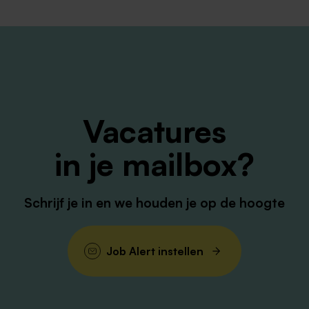
‑tot‑16‑mentaliteit
 en technische keuzes
varing
Vacatures
sioenregeling (PME Metalektro)
 structuur bepalend zijn voor het succes van de afdeling
in je mailbox?
ereiding waardeert en nodig heeft
Schrijf je in en we houden je op de hoogte
ving waar techniek nooit stilstaat. Je schakelt tussen
aatwerkproductie, en jouw voorbereiding bepaalt of onze
Job Alert instellen
 werkt met vakmensen die jouw technische inzicht waarder
e écht het verschil maken voor onze klanten in de
een routine, maar een rol waarin jouw kennis, structuur e