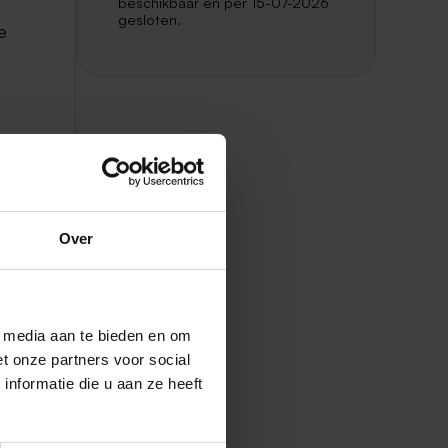
beschikbaar en per 15-07-2026
gesloten.
e
n op
Over
l media aan te bieden en om
t onze partners voor social
nformatie die u aan ze heeft