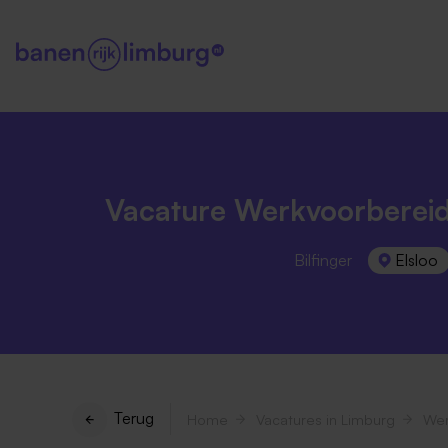
Vacature Werkvoorbereid
Bilfinger
Elsloo
Terug
Home
Vacatures in Limburg
Wer