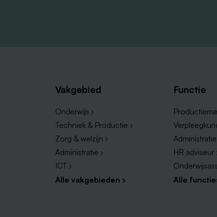
cedure bestaat uit 1 gesprek (online of op locatie), een
uw profiel. Eerst even sparren? Bel of WhatsApp met Jor
perez@bilfinger.com
Vakgebied
Functie
Onderwijs ›
Productieme
Techniek & Productie ›
Verpleegkun
Zorg & welzijn ›
Administrati
Administratie ›
HR adviseur 
ICT ›
Onderwijsass
Alle vakgebieden ›
Alle functie