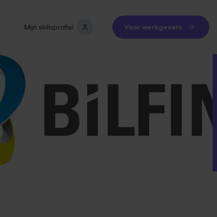
Mijn skillsprofiel
Voor werkgevers