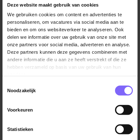
unieke en ongeëvenaarde werkomgeving voor
Deze website maakt gebruik van cookies
theaterprofessionals.
We gebruiken cookies om content en advertenties te
personaliseren, om vacatures via social media aan te
Over ons
bieden en om ons websiteverkeer te analyseren. Ook
PLT hoort bij de allergrootste theaterorganisaties van
delen we informatie over uw gebruik van onze site met
het land. We zijn een dynamische en succesvolle
onze partners voor social media, adverteren en analyse.
organisatie met 125 enthousiaste en deskundige
Deze partners kunnen deze gegevens combineren met
medewerkers voor en achter de schermen. Wij
andere informatie die u aan ze heeft verstrekt of die ze
brengen theatermakers en publiek op zo’n manier bij
hebben verzameld op basis van uw gebruik van hun
elkaar dat de magie van theater volledig ervaren kan
services.
worden en er verbinding ontstaat met het verhaal van
Toestemmingsselectie
de voorstelling of concert en met de mensen in de
Noodzakelijk
zaal. Het maakt dat mensen rijker weer naar buiten
gaan. We presenteren ons aanbod in maar liefst
Voorkeuren
zeven zalen in drie theaters: Theater Heerlen, Toon
Hermans Theater Sittard én Theater Kerkrade. De
capaciteiten van onze zalen variëren tussen de 140 en
Statistieken
1500 plaatsen. PLT is ook een van de meest