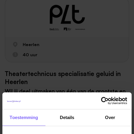
Heerlen
40 uur
Theatertechnicus specialisatie geluid in
Heerlen
Wil jij deel uitmaken van één van de grootste en
meest gewaardeerde theaterorganisaties van
Nederland?
Toestemming
Details
Over
Wij zijn op zoek naar versterking! Met onze
uitzonderlijke (theater)organisatie bieden wij een