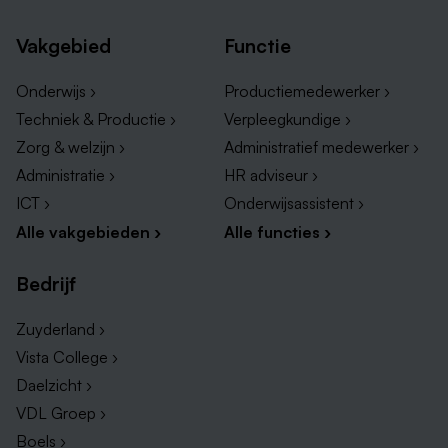
opbouwen en afbreken van decors;
Vakgebied
Functie
adviseren bij aanschaf en vervanging van
theatertechnische apparatuur;
Onderwijs ›
Productiemedewerker ›
onderhoud van podiumtechnische installaties;
Techniek & Productie ›
Verpleegkundige ›
is verantwoordelijk voor het nakomen van Arbo-
Zorg & welzijn ›
Administratief medewerker ›
voorschriften;
Administratie ›
HR adviseur ›
participeren in afdelingsoverleg.
ICT ›
Onderwijsassistent ›
Alle vakgebieden ›
Alle functies ›
Wat verwachten wij van jou?
Bedrijf
MBO+ werk- en denkniveau met extra scholing;
bekend met verschillende soorten mengtafels,
Zuyderland ›
luidsprekersystemen en aansturing zowel analoog
Vista College ›
als digitaal.
Daelzicht ›
minimaal 3 jaar relevante werkervaring in
VDL Groep ›
geluidtechniek;
Boels ›