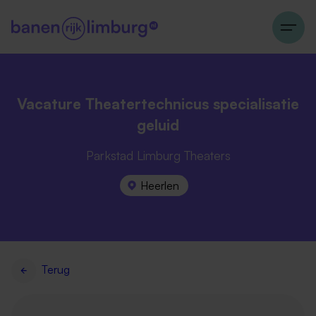
Vacature Theatertechnicus specialisatie
geluid
Parkstad Limburg Theaters
Heerlen
Terug