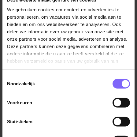
Wat ga je doen?
Uitvoeren van on-site kalibraties van (q)PCR
We gebruiken cookies om content en advertenties te
personaliseren, om vacatures via social media aan te
cyclers
bieden en om ons websiteverkeer te analyseren. Ook
Adviseren over kalibratiesystemen en service
delen we informatie over uw gebruik van onze site met
Beoordelen van meetgegevens conform ISO-
onze partners voor social media, adverteren en analyse.
normen
Deze partners kunnen deze gegevens combineren met
Technische ondersteuning aan distributeurs
andere informatie die u aan ze heeft verstrekt of die ze
wereldwijd
hebben verzameld op basis van uw gebruik van hun
services.
Wie zoeken wij?
Toestemmingsselectie
Noodzakelijk
MBO+ of HBO werk- en denkniveau
Zelfstandige en nauwkeurige werkhouding
Voorkeuren
Teamspeler met goede communicatieve
vaardigheden
Statistieken
Beheersing van Nederlands en Engels
Bereidheid tot incidenteel reizen