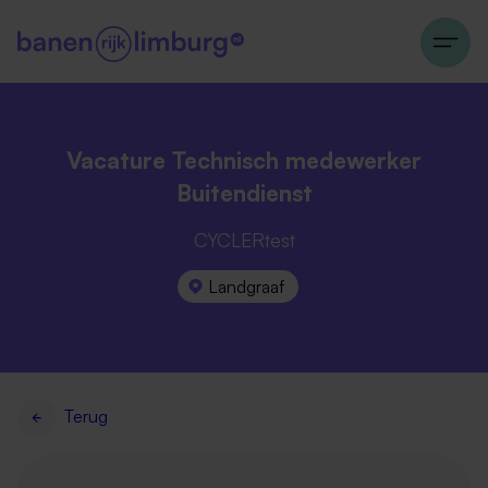
Vacature Technisch medewerker
Buitendienst
CYCLERtest
Landgraaf
Terug