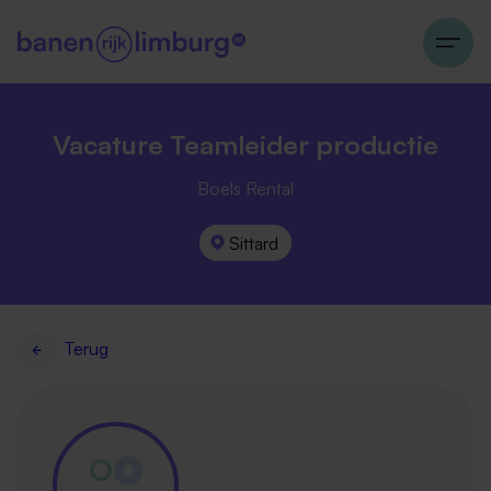
Vacature Teamleider productie
Boels Rental
Sittard
Terug