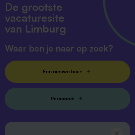
De grootste
vacaturesite
van Limburg
Waar ben je naar op zoek?
Een nieuwe baan
Personeel
Volg ons en