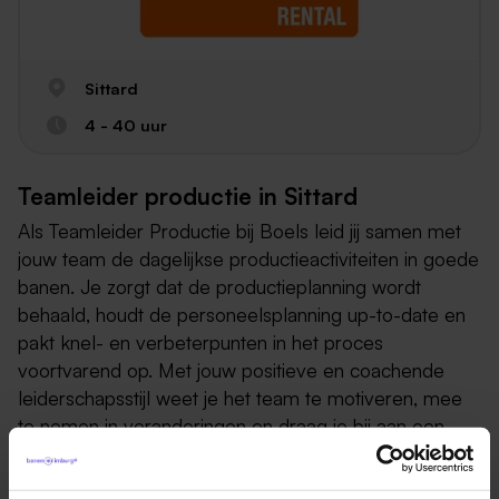
Sittard
4 - 40 uur
Teamleider productie in Sittard
Als Teamleider Productie bij Boels leid jij samen met
jouw team de dagelijkse productieactiviteiten in goede
banen. Je zorgt dat de productieplanning wordt
behaald, houdt de personeelsplanning up-to-date en
pakt knel- en verbeterpunten in het proces
voortvarend op. Met jouw positieve en coachende
leiderschapsstijl weet je het team te motiveren, mee
te nemen in veranderingen en draag je bij aan een
prettige en veilige werkomgeving. Je werkt nauw
samen met verschillende afdelingen om de productie