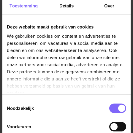
verder te professionaliseren en te optimaliseren. Een
Toestemming
Details
Over
belangrijk onderdeel hiervan is het gebruik en de
verdere ontwikkeling van SAP.
Deze website maakt gebruik van cookies
Jouw andere verantwoordelijkheden zijn
We gebruiken cookies om content en advertenties te
onder andere:
personaliseren, om vacatures via social media aan te
Bewaken van productiviteit, doorlooptijd en
bieden en om ons websiteverkeer te analyseren. Ook
kwaliteit van de werkzaamheden;
delen we informatie over uw gebruik van onze site met
onze partners voor social media, adverteren en analyse.
Stimuleren van een proactieve werkwijze en
Deze partners kunnen deze gegevens combineren met
continu verbeteren van processen;
andere informatie die u aan ze heeft verstrekt of die ze
Toepassen van modellen en kwaliteitssystemen
hebben verzameld op basis van uw gebruik van hun
zoals PDCA, Lean Six Sigma en 5S;
services.
Toezien op het naleven van veiligheidsvoorschriften
Toestemmingsselectie
binnen het team;
Noodzakelijk
Beheren en analyseren van gegevens uit
verschillende systemen binnen het centraal
Voorkeuren
magazijn (SAP, TOPdesk, Qliksense);