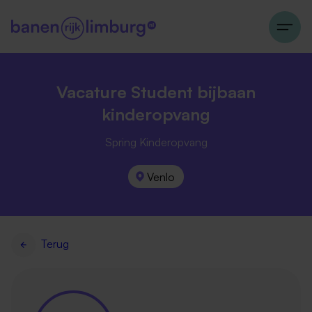
Vacature Student bijbaan
kinderopvang
Spring Kinderopvang
Venlo
Terug