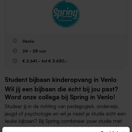
Venlo
24 - 28 uur
€ 2.641,- tot € 3.630,-
Student bijbaan kinderopvang in Venlo
Wil jij een bijbaan die écht bij jou past?
Word onze collega bij Spring in Venlo!
Studeer jij in de richting van pedagogiek, onderwijs,
jeugd of psychologie en wil je naast je studie écht een
leuke bijbaan? Bij Spring combineer jouw studie met
de praktijk. Jij mag werken met baby’s, peuters of op