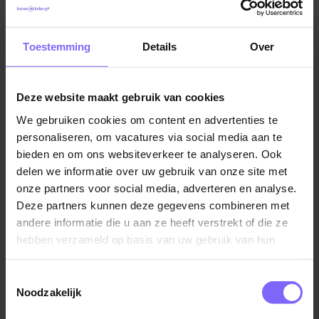
buitenschoolse opvang tijdens jouw vakanties en/of
vrije dagen. Er is altijd een locatie bij jou in de buurt. Bij
onze teams en collega's krijg je vertrouwen én ruimte
Toestemming
Details
Over
om te groeien, met natuurlijk veel werkplezier.
Samen ontdekken we waar jouw talent ligt! Kom je
Deze website maakt gebruik van cookies
meedoen?
We gebruiken cookies om content en advertenties te
personaliseren, om vacatures via social media aan te
Wij zijn Spring. Jij ook?
bieden en om ons websiteverkeer te analyseren. Ook
delen we informatie over uw gebruik van onze site met
Als student medewerker bij Spring kies je voor onze
onze partners voor social media, adverteren en analyse.
te gekke organisatie en wij kiezen voor jou! Samen
Deze partners kunnen deze gegevens combineren met
maken we het verschil voor de kinderen, ouders en
andere informatie die u aan ze heeft verstrekt of die ze
maatschappij.
hebben verzameld op basis van uw gebruik van hun
services.
Je zoekt een plek waar jij je thuis voelt. Natuurlijk
kijken wij naar jouw kennis en ervaring, maar jouw
Toestemmingsselectie
Noodzakelijk
persoonlijkheid en motivatie zijn minstens zo
belangrijk. We bieden mooie kansen in een