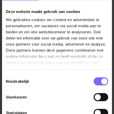
Vacatures in America
|
Vacatures in Noord Limburg
|
Deze website maakt gebruik van cookies
Finance vacatures in Limburg
|
Vacatures Financieel
Administratief Medewerker in Limburg
We gebruiken cookies om content en advertenties te
personaliseren, om vacatures via social media aan te
bieden en om ons websiteverkeer te analyseren. Ook
delen we informatie over uw gebruik van onze site met
onze partners voor social media, adverteren en analyse.
Vergelijkbare vacatures
Deze partners kunnen deze gegevens combineren met
andere informatie die u aan ze heeft verstrekt of die ze
Stage Finance (start september 2026
hebben verzameld op basis van uw gebruik van hun
of februari 2027)
services.
Center Parcs
Toestemmingsselectie
Noodzakelijk
America
Voorkeuren
Statistieken
Financieel Administratief Medewerker