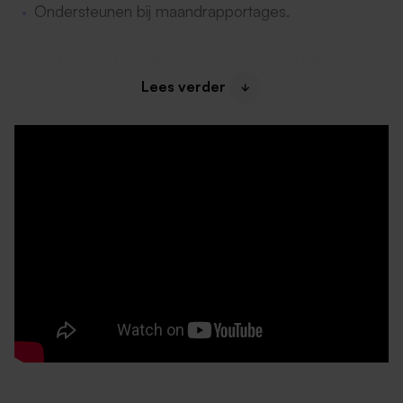
Ondersteunen bij maandrapportages.
Je ondersteunt actief het team en krijgt de kans om je
kennis direct in de praktijk toe te passen.
Lees verder
Wat bieden wij jou?
Een stagevergoeding van €450,- bruto op basis
van 38 uur per week;
De mogelijkheid om intern te verblijven gedurende
je stageperiode;
Een gezellig team, een leerzame werkplek en
goede begeleiding;
Personeelskorting en gratis gebruik van onze
faciliteiten op het park zoals het zwembad,
midgetgolf en bowlen;
20% korting bij het boeken van een verblijf bij