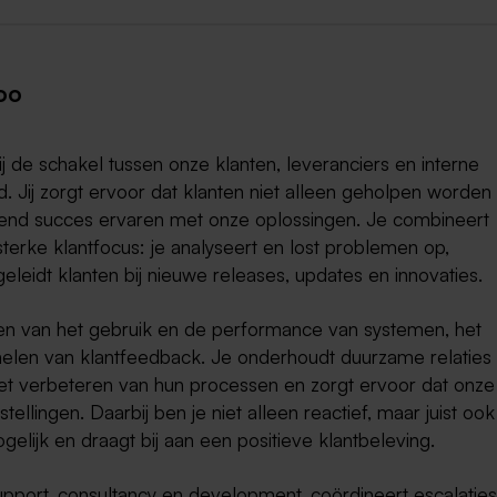
loo
jij de schakel tussen onze klanten, leveranciers en interne
 Jij zorgt ervoor dat klanten niet alleen geholpen worden 
ijvend succes ervaren met onze oplossingen. Je combineert
terke klantfocus: je analyseert en lost problemen op,
eleidt klanten bij nieuwe releases, updates en innovaties.
ren van het gebruik en de performance van systemen, het
melen van klantfeedback. Je onderhoudt duurzame relaties
het verbeteren van hun processen en zorgt ervoor dat onze
tellingen. Daarbij ben je niet alleen reactief, maar juist ook
lijk en draagt bij aan een positieve klantbeleving.
pport, consultancy en development, coördineert escalatie