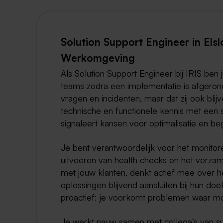
Solution Support Engineer in Els
Werkomgeving
Als Solution Support Engineer bij IRIS ben 
teams zodra een implementatie is afgerond.
vragen en incidenten, maar dat zij ook bl
technische en functionele kennis met een s
signaleert kansen voor optimalisatie en beg
Je bent verantwoordelijk voor het monito
uitvoeren van health checks en het verza
met jouw klanten, denkt actief mee over 
oplossingen blijvend aansluiten bij hun doels
proactief: je voorkomt problemen waar moge
Je werkt nauw samen met collega’s van su