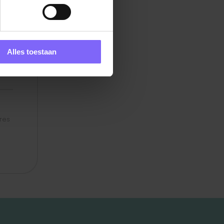
oel
Alles toestaan
res
en