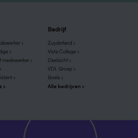
Bedrijf
dewerker ›
Zuyderland ›
dige ›
Vista College ›
ef medewerker ›
Daelzicht ›
›
VDL Groep ›
istent ›
Boels ›
s ›
Alle bedrijven ›
,