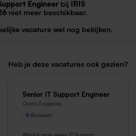
Support Engineer
bij
IRIS
Weert
26
niet meer beschikbaar.
Kerkrade
elijke vacature wel nog bekijken.
Heb je deze vacatures ook gezien?
Senior IT Support Engineer
Cicero Zorggroep
Brunssum
Word jij onze senior IT Support