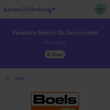
Vacature Senior GL Accountant
Boels Rental
Sittard
Terug