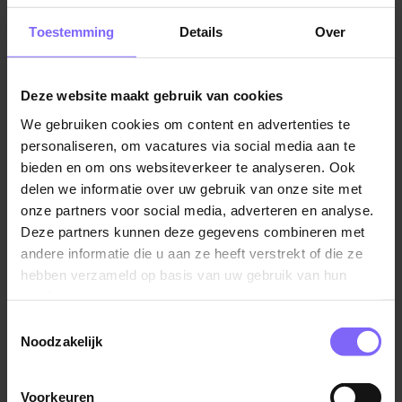
is een pre.
vacatures in Limburg
|
Vacatures Financieel Administratief
Toestemming
Details
Over
Medewerker in Limburg
Tijdens een eerste kennismaking willen we ook vooral
jouw ambities ervaren en bespreken op welke wijze
Deze website maakt gebruik van cookies
een carrière bij Boels zich voor jou kan ontwikkelen.
We gebruiken cookies om content en advertenties te
We hopen je namelijk voor de lange termijn bij Boels
Vergelijkbare vacatures
personaliseren, om vacatures via social media aan te
te mogen verwelkomen!
bieden en om ons websiteverkeer te analyseren. Ook
delen we informatie over uw gebruik van onze site met
Gevorderd assistent accountant
Wil jij graag impact leveren aan de afdeling en houd jij
onze partners voor social media, adverteren en analyse.
Baat accountants & adviseurs
van samenwerken met andere afdelingen zoals
Deze partners kunnen deze gegevens combineren met
Financial Control en Business Control? Dan komen
Maastricht
Sittard
2+
andere informatie die u aan ze heeft verstrekt of die ze
we graag met jou in contact!
hebben verzameld op basis van uw gebruik van hun
services.
Toestemmingsselectie
Noodzakelijk
Beginnend Assistent Accountant
Baat accountants & adviseurs
Voorkeuren