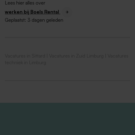
Lees hier alles over
Heb je interesse? Ben je ervan overtuigd dat dit de
werken bij Boels Rental
juiste baan voor jou is, upload dan je documenten.
Geplaatst:
3 dagen geleden
Heb je nog vragen, neem dan contact op met onze
recruiter Philippe Nelissen op +31628568932.
Vacatures in Sittard
|
Vacatures in Zuid Limburg
|
Vacatures
techniek in Limburg