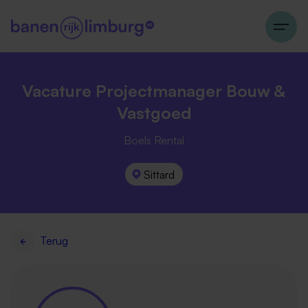
Vacature Projectmanager Bouw &
Vastgoed
Boels Rental
Sittard
Terug