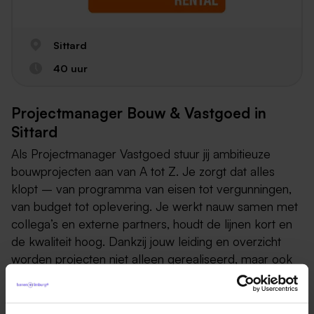
Sittard
40 uur
Projectmanager Bouw & Vastgoed in
Sittard
Als Projectmanager Vastgoed stuur jij ambitieuze
bouwprojecten aan van A tot Z. Je zorgt dat alles
klopt – van programma van eisen tot vergunningen,
van budget tot oplevering. Je werkt nauw samen met
collega’s en externe partners, houdt de lijnen kort en
de kwaliteit hoog. Dankzij jouw leiding en overzicht
worden projecten niet alleen gerealiseerd, maar ook
écht een succes.
Leiden van uitdagende nieuwbouw- en