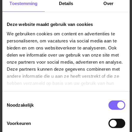
Toestemming
Details
Over
verbouwingsprojecten in binnen- en buitenland.
Coördineren van projectteams en externe partijen,
waarbij jij de kaders scherp bewaakt.
Deze website maakt gebruik van cookies
Beheren van budgetten, planningen en kwaliteit –
We gebruiken cookies om content en advertenties te
jij zorgt dat alles klopt tot en met de nazorg.
personaliseren, om vacatures via social media aan te
Creëren van waardevolle werk- en
bieden en om ons websiteverkeer te analyseren. Ook
vestigingslocaties die aansluiten bij de groei van
delen we informatie over uw gebruik van onze site met
onze partners voor social media, adverteren en analyse.
Boels.
Deze partners kunnen deze gegevens combineren met
andere informatie die u aan ze heeft verstrekt of die ze
Dit krijg jij van ons:
hebben verzameld op basis van uw gebruik van hun
Een aantrekkelijk salaris tussen €3.835 en €5.479
services.
bruto per maand (40 uur).
Toestemmingsselectie
Een bonusregeling die jouw inzet beloont.
Noodzakelijk
28 vakantiedagen én de mogelijkheid om er 5 bij
te kopen.
Voorkeuren
Een bedrijfswagen en een vergoeding voor hybride
Lees verder