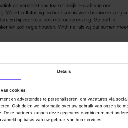
atiek en versterkt ons team tijdelijk. Houdt van een
 Werkt zelfstandig en hebt kennis van chronische zorg zo
ten. En bij voorkeur ook met ouderenzorg. Gelooft in
tiënten zelf regie houden. Vindt net als wij dat samen meer
geving. Worden blij van eigen initiatief en het denken in
mte voor ontwikkeling. Bieden goede arbeidsvoorwaarden
e secundaire arbeidsvoorwaarden. Genieten van sociale ui
Details
langrijke momenten.
 van cookies
ent en advertenties te personaliseren, om vacatures via socia
omatiek die ons uit de brand wil helpen? Wacht dan niet lan
eren. Ook delen we informatie over uw gebruik van onze site me
ief en CV. Wij kunnen niet wachten om kennis te maken. V
e. Deze partners kunnen deze gegevens combineren met andere i
 kopje koffiedrinken en een keer meelopen. Dat kan ook. To
erzameld op basis van uw gebruik van hun services.