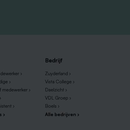
Bedrijf
dewerker ›
Zuyderland ›
dige ›
Vista College ›
ef medewerker ›
Daelzicht ›
›
VDL Groep ›
istent ›
Boels ›
s ›
Alle bedrijven ›