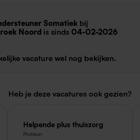
Weert
ondersteuner Somatiek
bij
Kerkrade
roek Noord
is sinds
04-02-2026
elijke vacature wel nog bekijken.
Heb je deze vacatures ook gezien?
Helpende plus thuiszorg
Proteion