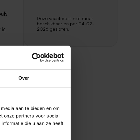
als
Deze vacature is niet meer
beschikbaar en per 04-02-
 is
2026 gesloten.
tjes
Over
l media aan te bieden en om
ger
t onze partners voor social
ind
nformatie die u aan ze heeft
t