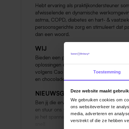
Hebt ervaring als praktijkondersteuner som
afwisselende en dynamische werkomgeving.
astma, COPD, diabetes en hart- & vaatziek
persoonsgerichte zorg en stimuleert dat pa
dan een woord.
WIJ
Bieden een prettige en inspirerende werkom
oplossingen en mogelijkheden. Geven rui
volgens Cao Huisartsenzorg en aanvullend
Toestemming
en chocoladecake. Staan samen stil bij be
Deze website maakt gebruik
NIEUWSGIERIG?
We gebruiken cookies om cont
Ben jij die ervaren praktijkondersteuner s
ons websiteverkeer te analys
en stuur ons vandaag nog jouw motivatiebr
media, adverteren en analys
je het spannend en wil je liever eerst een
verstrekt of die ze hebben v
snel!