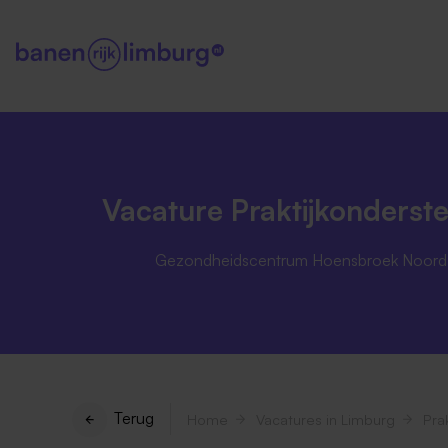
Vacature Praktijkonderst
Gezondheidscentrum Hoensbroek Noord
Terug
Home
Vacatures in Limburg
Pra