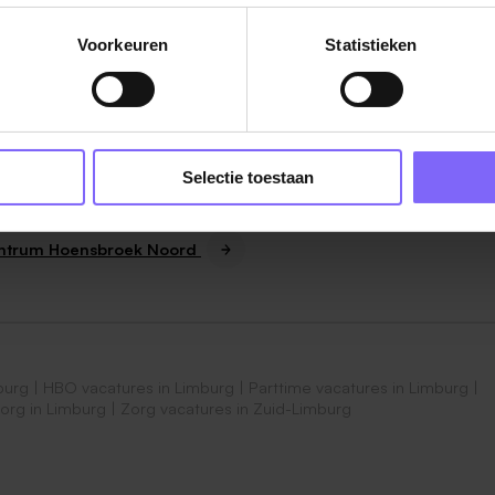
Voorkeuren
Statistieken
5338554
of via mail:
management@gchoensbroeknoord.n
Selectie toestaan
entrum Hoensbroek Noord
burg
|
HBO vacatures in Limburg
|
Parttime vacatures in Limburg
|
org in Limburg
|
Zorg vacatures in Zuid-Limburg