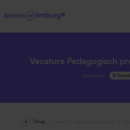
Vacature Pedagogisch pr
Humankind
Boxte
Terug
Home
Vacatures in Limburg
Ped