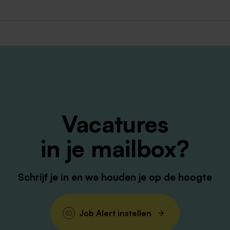
ruiter je uit voor een gesprek met de vestigingsmanager.
je werkwensen te bespreken.
 de werkafspraken gemaakt, dan ontvang je een uitnodiging
en je contract te tekenen.
Vacatures
itaal regelen we de administratieve details. Je maatje maa
nd. Jij Telt!
in je mailbox?
Schrijf je in en we houden je op de hoogte
Job Alert instellen