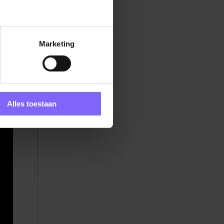
d
en
Marketing
Alles toestaan
 om
en
oie