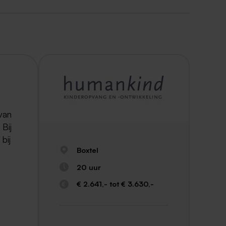
 van
 Bij
bij
Boxtel
20 uur
€ 2.641,- tot € 3.630,-