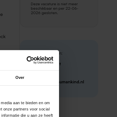
Deze vacature is niet meer
beschikbaar en per 22-06-
2026 gesloten.
ze
eck
Contactpersoon:
Stella van Hout
Humankind
Over
stellavhout@humankind.nl
s
l media aan te bieden en om
t onze partners voor social
nformatie die u aan ze heeft