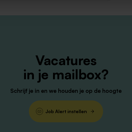
graag een cv en een korte motivatie.Deze
e pagina.
 neemt onze recruiter contact met je op. Dit
uitgenodigd voor een kennismaking, dan
Vacatures
voeren de gesprekken op de locatie waarvoor
ndleiden. Het is natuurlijk leuk om te zien
in je mailbox?
gaan zijn!
Schrijf je in en we houden je op de hoogte
ijne en gezellige collega’s om je heen en
 met recht trots op onze organisatie! Kom jij
Job Alert instellen
ede arbeidsvoorwaarden wij je mogen