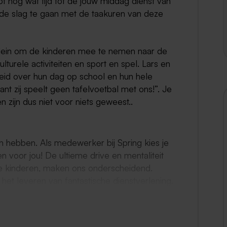
ebt nog wat tijd tot de jouw middag dienst van
n de slag te gaan met de taakuren van deze
plein om de kinderen mee te nemen naar de
lturele activiteiten en sport en spel. Lars en
breid over hun dag op school en hun hele
want zij speelt geen tafelvoetbal met ons!”. Je
en zijn dus niet voor niets geweest..
ch hebben. Als medewerker bij Spring kies je
n voor jou! De ultieme drive en mentaliteit
e kinderen, maken ons onderscheidend.
et leveren van fantastische dienstverlening.
kinderen en ouders!