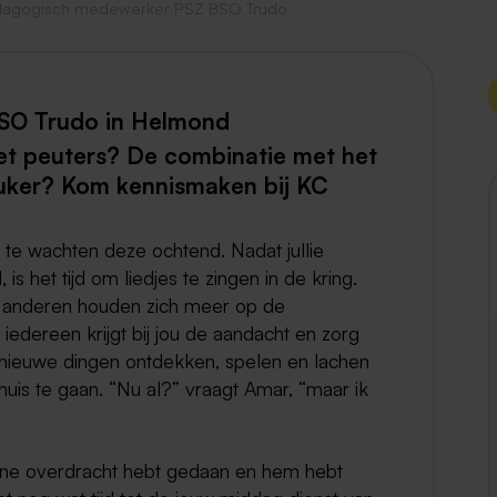
agogisch medewerker PSZ BSO Trudo
Weert
Kerkrade
SO Trudo in Helmond
met peuters? De combinatie met het
euker? Kom kennismaken bij KC
p te wachten deze ochtend. Nadat jullie
het tijd om liedjes te zingen in de kring.
n anderen houden zich meer op de
iedereen krijgt bij jou de aandacht en zorg
 nieuwe dingen ontdekken, spelen en lachen
huis te gaan. “Nu al?” vraagt Amar, “maar ik
ine overdracht hebt gedaan en hem hebt