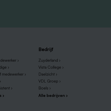
Bedrijf
dewerker ›
Zuyderland ›
dige ›
Vista College ›
ef medewerker ›
Daelzicht ›
›
VDL Groep ›
istent ›
Boels ›
s ›
Alle bedrijven ›