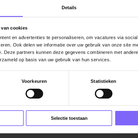
al 6 (€2.641 tot €3.630 op basis van 36
Details
uitkering van 8%;
 van cookies
kering, korting op sportabonnementen, een
ent en advertenties te personaliseren, om vacatures via socia
eren. Ook delen we informatie over uw gebruik van onze site me
nte secundaire arbeidsvoorwaarden.
e. Deze partners kunnen deze gegevens combineren met andere i
erzameld op basis van uw gebruik van hun services.
opvang
BO of WO) dat jou kwalificeert om te
Voorkeuren
Statistieken
e taal. Je hebt een volledig 3F certificaat
catures Onderwijs in Limburg
|
Management
 het onderwijs in Limburg
t kinderen, ouders en collega’s.
Selectie toestaan