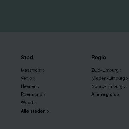
Bij Spring Kinderopvang bieden wij jou
Afhankelijk van je functie, ervaring en 
Daarnaast ontvang je over dit salaris
8%
eindejaarsuitkering van 8%.
Spring kinderopvang heeft
een zeer g
woon en werkverkeer ontvang je een 
Maak je kilometers voor dienstreizen i
kilometer.
Stad
Regio
Afhankelijk van jouw situatie en wensen 
Maastricht ›
Zuid-Limburg ›
voor vaste uren.
Uiteraard gaan we 
en werken we samen naar een contract 
Venlo ›
Midden-Limburg ›
Naast een leuk salaris mag Spring je o
Heerlen ›
Noord-Limburg ›
kan zijn in de vorm van bijvoorbeeld k
Roermond ›
Alle regio's ›
Om te zorgen dat privé en werk goed me
Weert ›
verlofuren
op basis van een dienstver
Alle steden ›
Wij mogen jou een
een maandelijks
maand op je basis zorgverzekering. Be