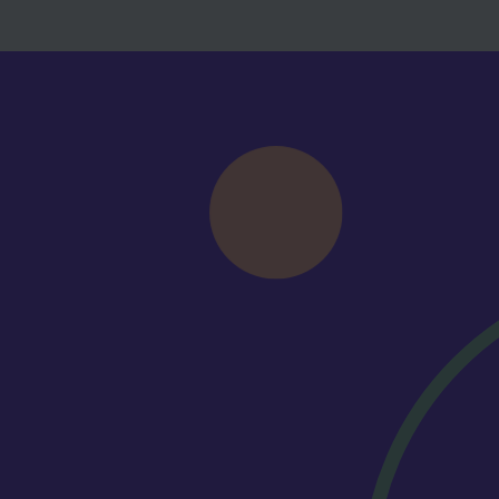
a tegemoetkoming.
ng
van €2.50 per maand wanneer je
werker.
 jij dit feestje graag met bekenden en draag
r natuurlijk iets tegenover.
seerd, maar zijn nog niet al je vragen
? Neem dan contact op met onze recruiter