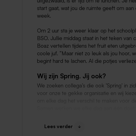
uitgezwaaid, is er tijd om te lunchen. Je h
start gaat, wat jou de ruimte geeft om aa
week.
Om 2 uur sta je weer klaar op het school
BSO. Jullie middag staat in het teken van cu
Boaz vertellen tijdens het fruit eten uitge
coole juf. “Maar niet zo leuk als jou hoor, 
begint hard te lachen. Al die potjes verliez
Wij zijn Spring. Jij ook?
We zoeken collega’s die ook ‘Spring’ in zi
voor onze te gekke organisatie en wij kieze
om elke dag het verschil te maken voor d
Samen werken we elke dag aan één doel: h
Met als belangrijkste resultaat: gelukkige 
Lees verder