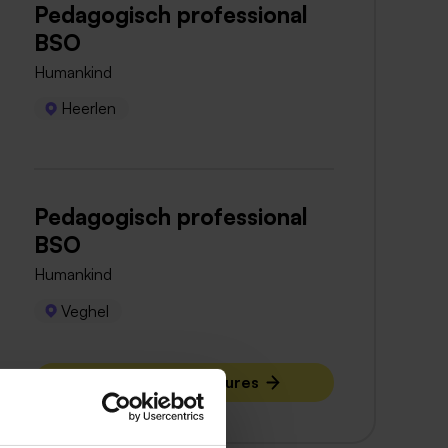
Pedagogisch professional
BSO
Humankind
Heerlen
Pedagogisch professional
BSO
Humankind
Veghel
Bekijk meer vacatures