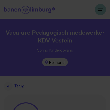
Vacature Pedagogisch medewerker
KDV Vestein
Spring Kinderopvang
Helmond
Terug