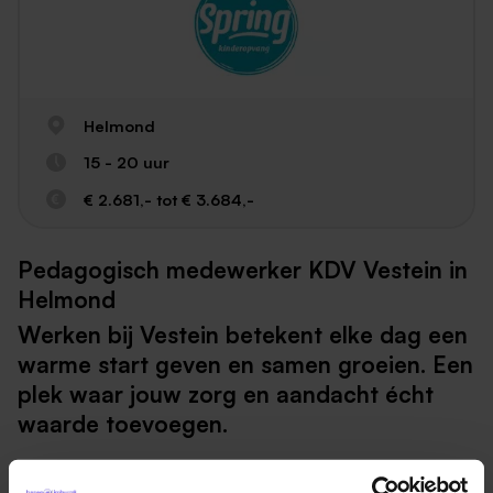
Helmond
15 - 20 uur
€ 2.681,- tot € 3.684,-
Pedagogisch medewerker KDV Vestein in
Helmond
Werken bij Vestein betekent elke dag een
warme start geven en samen groeien. Een
plek waar jouw zorg en aandacht écht
waarde toevoegen.
De deur gaat open en je wordt enthousiast begroet.