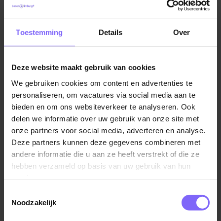
past perfect bij deze leeftijd. Daarnaast vind je de
ondeugende peuters ook leuk en ben je
geïnteresseerd in een stukje taalontwikkeling. En de
Toestemming
Details
Over
leeftijd 4-12 jaar? Kom maar op, want met deze
kinderen kan jij op een creatieve en sportieve manier
Deze website maakt gebruik van cookies
aan de slag!
We gebruiken cookies om content en advertenties te
Waarom zou je kiezen voor één specifieke leeftijd
personaliseren, om vacatures via social media aan te
wanneer je ook de gehele ontwikkeling van het kind
bieden en om ons websiteverkeer te analyseren. Ook
mee mag maken? Jij bent op zoek naar afwisseling in
delen we informatie over uw gebruik van onze site met
onze partners voor social media, adverteren en analyse.
jouw werk en bouwt snel een klik op met de kinderen.
Deze partners kunnen deze gegevens combineren met
Heb je al jarenlange werkervaring en het doel om
andere informatie die u aan ze heeft verstrekt of die ze
door te groeien of sta je aan de start van jouw carrière
hebben verzameld op basis van uw gebruik van hun
binnen de kinderopvang en wil je graag ontdekken
services.
waar jouw passie ligt? Wat jouw ambities ook zijn, met
deze vacature ben jij voor alle kinderen en collega's
Toestemmingsselectie
Noodzakelijk
van grote meerwaarde.