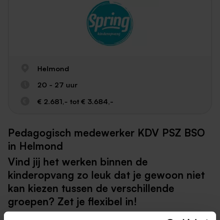
Helmond
20 - 27 uur
€ 2.681,- tot € 3.684,-
Pedagogisch medewerker KDV PSZ BSO
in Helmond
Vind jij het werken binnen de
kinderopvang zo leuk dat je gewoon niet
kan kiezen tussen de verschillende
groepen? Zet je flexibel in!
Jij bent dol op de baby’s en jouw zorgzame karakter