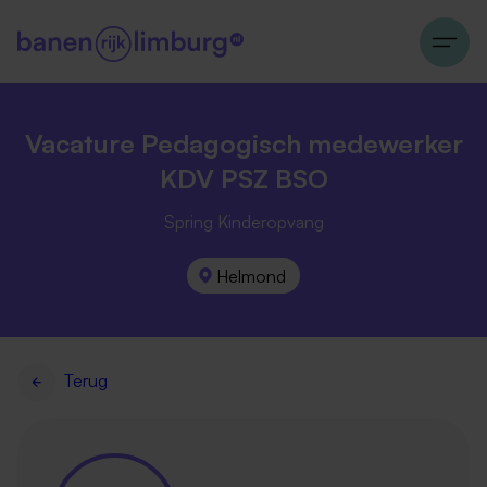
Vacature Pedagogisch medewerker
KDV PSZ BSO
Spring Kinderopvang
Helmond
Terug