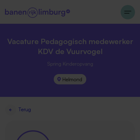
Vacature Pedagogisch medewerker
KDV de Vuurvogel
Spring Kinderopvang
Helmond
Terug