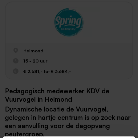
Helmond
15 - 20 uur
€ 2.681,- tot € 3.684,-
Pedagogisch medewerker KDV de
Vuurvogel in Helmond
Dynamische locatie de Vuurvogel,
gelegen in hartje centrum is op zoek naar
een aanvulling voor de dagopvang
peutergroep.