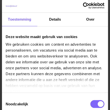
Vandaag ben je vroeg uit de veren want jij opent de
locatie samen met een collega. Al vroeg staan de
Toestemming
Details
Over
eerste ouders en hun kinderen op de stoep. Jij zorgt
dat iedereen rustig de dag begint en start met het
lezen van boekjes. Het is vandaag een stralende dag
Deze website maakt gebruik van cookies
dus na het fruitmoment gaan de jasjes aan om een
We gebruiken cookies om content en advertenties te
frisse neus te halen! Zowel de baby’s als de oudere
personaliseren, om vacatures via social media aan te
kindjes genieten van het buitenspelen en het zonnetje.
bieden en om ons websiteverkeer te analyseren. Ook
De eerste slaapjes zijn hierna een feit. De middag
delen we informatie over uw gebruik van onze site met
bestaat die dag uit knutselen en nog meer
onze partners voor social media, adverteren en analyse.
buitenspelen want van de zon moet je genieten! Einde
Deze partners kunnen deze gegevens combineren met
middag komen er kinderen bij je zitten. “Juf wat gaan
andere informatie die u aan ze heeft verstrekt of die ze
we morgen doen? Ik heb er zo’n zin in!” Dit roept bij
hebben verzameld op basis van uw gebruik van hun
jou een glimlach op en je zegt; “Ik ook!”
services.
Toestemmingsselectie
Wij zijn Spring. Jij ook?
Noodzakelijk