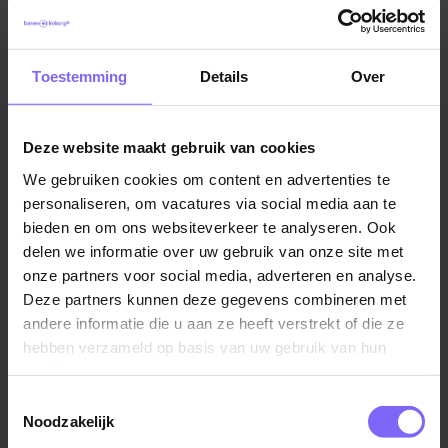
eigen verwachtingen overtreffen? Wij zijn Spring. Jij
Vacatures in Boxmeer
|
Vacatures in Brabant
|
Vacatures
ook?
Onderwijs in Limburg
Toestemming
Details
Over
Een gezellige en inspirerende werkplek
Samen met jouw collega’s zorg je voor een omgeving
Deze website maakt gebruik van cookies
waar kinderen zich veilig en vertrouwd voelen. Een
Vergelijkbare vacatures
fijne plek om te spelen, te leren en te ontwikkelen en
We gebruiken cookies om content en advertenties te
voor jou een inspirerende, warme werkplek met
personaliseren, om vacatures via social media aan te
Pedagogisch professional,
betrokken collega’s. Met oprechte aandacht en
bieden en om ons websiteverkeer te analyseren. Ook
Spetterburcht/ Ridderburcht
delen we informatie over uw gebruik van onze site met
interesse in elkaar. Waar geen dag hetzelfde is. Met
Humankind
onze partners voor social media, adverteren en analyse.
jouw team en met de kinderen maak je van iedere
Deze partners kunnen deze gegevens combineren met
dag een feestje. Wie wil dat nou niet?
Veghel
andere informatie die u aan ze heeft verstrekt of die ze
hebben verzameld op basis van uw gebruik van hun
Wat bieden wij jou?
services.
Een dienstverband van 24 uur verdeeld over 4
Toestemmingsselectie
dagen in de week;
Noodzakelijk
Pedagogisch medewerker BSO VSO
oog voor jouw ontwikkeling door middel van