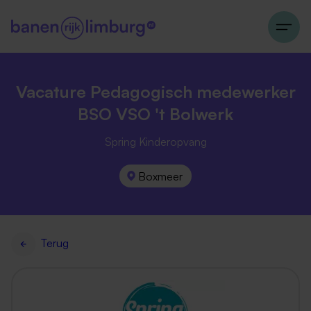
Vacature Pedagogisch medewerker
BSO VSO 't Bolwerk
Spring Kinderopvang
Boxmeer
Terug