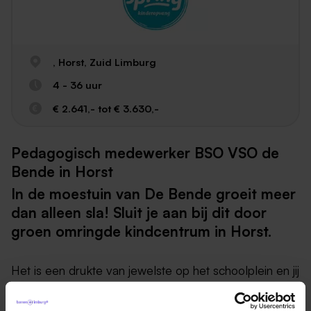
, Horst, Zuid Limburg
4 - 36 uur
€ 2.641,- tot € 3.630,-
Pedagogisch medewerker BSO VSO de
Bende in Horst
In de moestuin van De Bende groeit meer
dan alleen sla! Sluit je aan bij dit door
groen omringde kindcentrum in Horst.
Het is een drukte van jewelste op het schoolplein en jij
wacht rustig tot de hele groep jou heeft gevonden op
de jouw vaste plek op het schoolplein. Iedereen wil