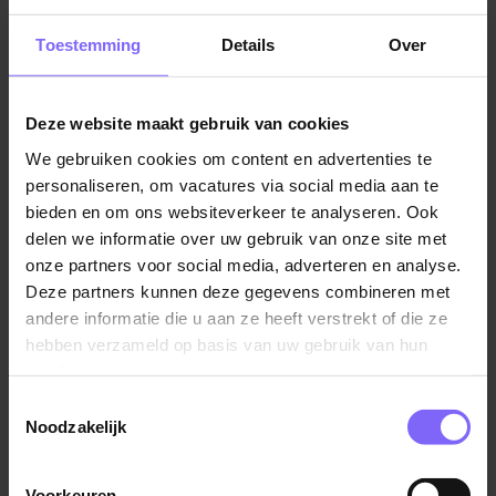
jou vertellen wat ze vandaag hebben beleeft. Samen
met je collega's verwelkom je de kinderen in de BSO
Toestemming
Details
Over
ruimte waar drinken en fruit staat te wachten.
Iedereen komt even tot rust en je maakt tijd om alle
Deze website maakt gebruik van cookies
kinderen even persoonlijk wat aandacht te geven. Als
iedereen is opgeladen komen de plannen en ideeën
We gebruiken cookies om content en advertenties te
uit de kast! Knutselen, verkleden, muziek maken of
personaliseren, om vacatures via social media aan te
helpen met het huiswerk… Jij zet alles op alles om er
bieden en om ons websiteverkeer te analyseren. Ook
een fantastische middag van te maken! De tijd vliegt
delen we informatie over uw gebruik van onze site met
voorbij, jullie ruimen samen op maar niet alle
onze partners voor social media, adverteren en analyse.
Deze partners kunnen deze gegevens combineren met
schilderijen zijn af. Je vraagt of de kinderen het mee
andere informatie die u aan ze heeft verstrekt of die ze
naar huis willen nemen… “Nee juf geen zorgen, ik ben
hebben verzameld op basis van uw gebruik van hun
er morgen gelukkig weer!”
services.
Wij zijn Spring. Jij ook?
Toestemmingsselectie
Noodzakelijk
We zoeken collega’s die ook ‘Spring’ in zich hebben.
Als medewerker bij Spring kies je voor onze te gekke
organisatie en wij kiezen voor jou! De ultieme drive en
Voorkeuren