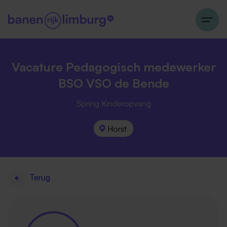
Vacature Pedagogisch medewerker
BSO VSO de Bende
Spring Kinderopvang
Horst
Terug