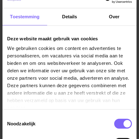
werken nauw samen met de dagopvang en de
school, waardoor de overgang voor kinderen soepel
Toestemming
Details
Over
verloopt. Binnen maken we gebruik van diverse
ruimtes in De Peddepoel, waaronder de gymzaal, en
ook buiten is er volop ruimte voor spel en avontuur,
Deze website maakt gebruik van cookies
voor elke leeftijd is er wat wils!
We gebruiken cookies om content en advertenties te
personaliseren, om vacatures via social media aan te
Samen zorgen we ervoor dat de kinderen het naar
bieden en om ons websiteverkeer te analyseren. Ook
hun zin hebben en met plezier komen. Tijdens de
delen we informatie over uw gebruik van onze site met
schoolvakanties bieden we een speciaal
onze partners voor social media, adverteren en analyse.
activiteitenprogramma met extra workshops, leuke
Deze partners kunnen deze gegevens combineren met
uitjes en verrassende thema’s, voor een
andere informatie die u aan ze heeft verstrekt of die ze
onvergetelijke vakantie bij Boefjesboot!
hebben verzameld op basis van uw gebruik van hun
services.
Wij zijn Spring. Jij ook?
Toestemmingsselectie
We zoeken collega’s die ook ‘Spring’ in zich hebben.
Noodzakelijk
Als medewerker bij Spring kies je voor onze te gekke
organisatie en wij kiezen voor jou! De ultieme drive en