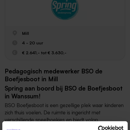
Mill
4 - 20 uur
€ 2.641,- tot € 3.630,-
Pedagogisch medewerker BSO de
Boefjesboot in Mill
Spring aan boord bij BSO de Boefjesboot
in Wanssum!
BSO Boefjesboot is een gezellige plek waar kinderen
zich thuis voelen. De ruimte is ingericht met
verschillende speelhoekjes en biedt volop
mogelijkheden om te ontdekken en te spelen. We