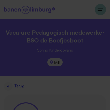
Vacature Pedagogisch medewerker
BSO de Boefjesboot
Spring Kinderopvang
Mill
Terug