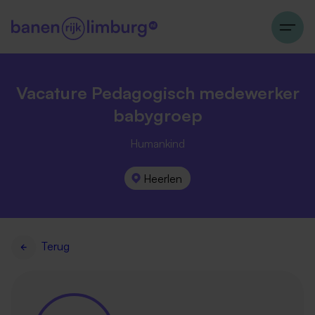
Vacature Pedagogisch medewerker
babygroep
Humankind
Heerlen
Terug