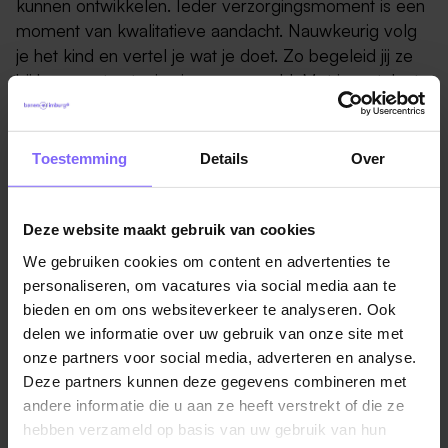
kunnen ontwikkelen. Ieder verzorgingsmoment is een
moment van kwalitatieve aandacht. Nauwkeurig volg
je het kind en vertel je wat je doet. Zo begeleid jij ze
bij hun eerste stapjes in onze wereld. Met jouw talent
en onze krachtige pedagogische visie dragen wij bij
aan dat ene mooie doel: optimale groei en bloei van
ieder kind.
Toestemming
Details
Over
Zo ben jij. Van nature.
Deze website maakt gebruik van cookies
Warm, invoelend. Geduldig.
We gebruiken cookies om content en advertenties te
Je bent positief ingesteld en neemt een rustige
personaliseren, om vacatures via social media aan te
sfeer mee.
bieden en om ons websiteverkeer te analyseren. Ook
Groot hart voor kinderen, en zij voor jou.
delen we informatie over uw gebruik van onze site met
Iemand die moeiteloos activiteiten organiseert.
onze partners voor social media, adverteren en analyse.
Je hebt plezier in je werk en vindt samendoen en
Deze partners kunnen deze gegevens combineren met
andere informatie die u aan ze heeft verstrekt of die ze
meedoen belangrijk.
hebben verzameld op basis van uw gebruik van hun
Een doorzetter, met een kwalificerende opleiding