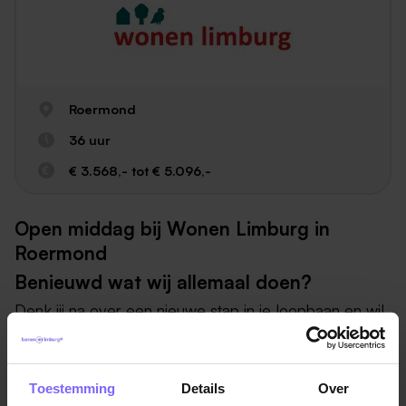
Roermond
36 uur
€ 3.568,- tot € 5.096,-
Open middag bij Wonen Limburg in
Roermond
Benieuwd wat wij allemaal doen?
Denk jij na over een nieuwe stap in je loopbaan en wil
je weten hoe het is om te werken bij een organisatie
met maatschappelijke impact? Kom dan langs tijdens
de open middag van Wonen Limburg.
Toestemming
Details
Over