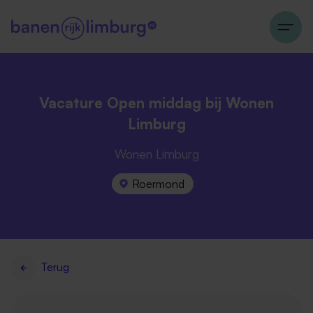
Vacature Open middag bij Wonen
Limburg
Wonen Limburg
Roermond
Terug