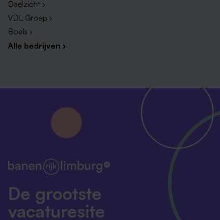
Daelzicht ›
VDL Groep ›
Boels ›
Alle bedrijven ›
De grootste
vacaturesite