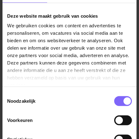
Tijdens deze middag maak je op een laagdrempelige
manier kennis met Wonen Limburg en onze
Deze website maakt gebruik van cookies
medewerkers. Je krijgt een kijkje achter de schermen
We gebruiken cookies om content en advertenties te
en ontdekt wat wij dagelijks doen voor prettig en
personaliseren, om vacatures via social media aan te
betaalbaar wonen in Limburg.
bieden en om ons websiteverkeer te analyseren. Ook
delen we informatie over uw gebruik van onze site met
Waarom langskomen?
onze partners voor social media, adverteren en analyse.
Benieuwd of Wonen Limburg bij jou past? Tijdens de
Deze partners kunnen deze gegevens combineren met
open middag krijg je een goed beeld van onze
andere informatie die u aan ze heeft verstrekt of die ze
organisatie. Ga in gesprek met onze collega’s van
hebben verzameld op basis van uw gebruik van hun
onze buurtwinkels en het Woonadviesteam en ervaar
services.
wat werken bij Wonen Limburg inhoudt. Stel je vragen,
Toestemmingsselectie
proef de sfeer en ontdek welke mogelijkheden er
Noodzakelijk
voor jou zijn geheel vrijblijvend.
Voorkeuren
Je kunt kennismaken met medewerkers van onder
andere: