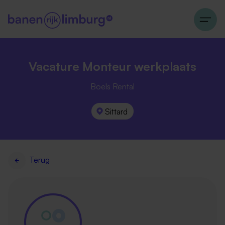
Vacature Monteur werkplaats
Boels Rental
Sittard
Terug