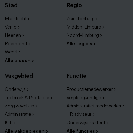
Stad
Regio
#teambilfinger Your performance is our business
Maastricht ›
Zuid-Limburg ›
Venlo ›
Midden-Limburg ›
Heerlen ›
Noord-Limburg ›
Roermond ›
Alle regio's ›
Weert ›
Alle steden ›
Vakgebied
Functie
Onderwijs ›
Productiemedewerker ›
Techniek & Productie ›
Verpleegkundige ›
Zorg & welzijn ›
Administratief medewerker ›
Administratie ›
HR adviseur ›
ICT ›
Onderwijsassistent ›
Alle vakgebieden ›
Alle functies ›