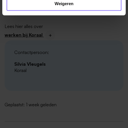
Weigeren
documenten, zoals NZa-formulieren en
Of meer informatie?
subsidiebeschikkingen.
neem je deel aan projecten.
Lees hier alles over
werken bij Koraal
Over het team
Contactpersoon:
Het team Ondersteuning Financiën maakt onderdeel
Silvia Vleugels
uit van de staf Shared Services. Deze staf bestaat
Koraal
daarnaast uit teams zoals Personeel- en
Salarisadministratie, ICT (technisch en
applicatiebeheer), HR-ondersteuning en de cliënt- en
leerlingenadministraties.
Geplaatst:
1 week geleden
Samen zorgen de Shared Services ervoor dat de
regio’s optimaal worden ondersteund in hun
bedrijfsvoering.