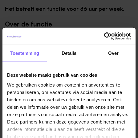
Het betreft een functie voor 36 uur per week.
Over de functie
Als Medewerker Planning & Control lever je een
belangrijke bijdrage aan de periodieke rapportages
binnen de Planning & Control-cyclus. Denk aan de
Toestemming
Details
Over
begroting, jaarprognoses, maand- en
kwartaalrapportages, de jaarrekening en andere
verantwoordingen.
Deze website maakt gebruik van cookies
We gebruiken cookies om content en advertenties te
Je stelt managementinformatie op in afstemming met
personaliseren, om vacatures via social media aan te
de regiocontroller, teamleider Ondersteuning
bieden en om ons websiteverkeer te analyseren. Ook
Financiën en de concerncontroller. Met jouw analyses
delen we informatie over uw gebruik van onze site met
help je het management om goed onderbouwde
onze partners voor social media, adverteren en analyse.
beslissingen te nemen.
Deze partners kunnen deze gegevens combineren met
andere informatie die u aan ze heeft verstrekt of die ze
Daarnaast werk je mee aan het verbeteren en
hebben verzameld op basis van uw gebruik van hun