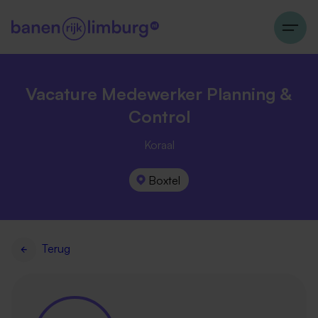
Vacature Medewerker Planning &
Control
Koraal
Boxtel
Terug