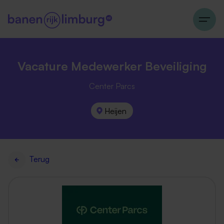
Vacature Medewerker Beveiliging
Center Parcs
Heijen
Terug