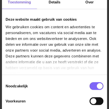
Toestemming
Details
Over
Klinkt dit als jij?
Je bent in het bezit van minimaal het diploma
Beveiliger mbo-niveau 2 (Algemeen
Deze website maakt gebruik van cookies
Beveiligingsbeambte) en hebt bij voorkeur ervaring
Vergelijkbare vacatures
We gebruiken cookies om content en advertenties te
in een vergelijkbare beveiligingsfunctie.
personaliseren, om vacatures via social media aan te
Je hebt een groot verantwoordelijkheidsgevoel,
Medewerker beveiliging
bieden en om ons websiteverkeer te analyseren. Ook
blijft rustig onder druk en communiceert
delen we informatie over uw gebruik van onze site met
Center Parcs
gemakkelijk in het Nederlands, met een redelijke
onze partners voor social media, adverteren en analyse.
America
beheersing van het Engels en Duits.
Deze partners kunnen deze gegevens combineren met
andere informatie die u aan ze heeft verstrekt of die ze
Je bent flexibel inzetbaar voor dag-, avond-,
hebben verzameld op basis van uw gebruik van hun
weekend- en nachtdiensten, hebt een EHBO-
services.
en/of reanimatiediploma of bent bereid deze via
Center Parcs te behalen.
ATEX Specialist
Toestemmingsselectie
Noodzakelijk
SPIE
Elsloo
Voorkeuren