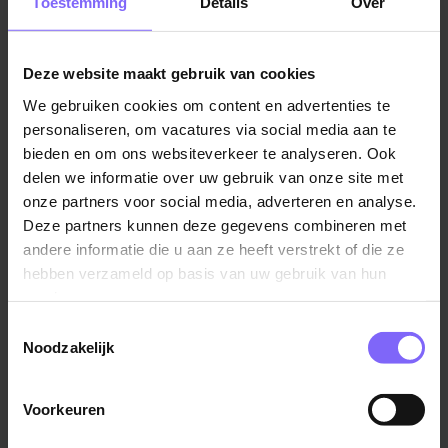
Toestemming
Details
Over
collega’s van het Secretariaat en Juridische Zaken.
Het Bestuursbureau wordt aangestuurd door de
bestuurssecretaris.
Deze website maakt gebruik van cookies
We gebruiken cookies om content en advertenties te
In deze rol ontzorg je managers volledig, zodat zij zich
personaliseren, om vacatures via social media aan te
kunnen richten op hun inhoudelijke en strategische
bieden en om ons websiteverkeer te analyseren. Ook
verantwoordelijkheden. Jij brengt rust, overzicht en
delen we informatie over uw gebruik van onze site met
structuur in een omgeving waar veel tegelijk speelt en
onze partners voor social media, adverteren en analyse.
waar prioriteiten continu kunnen verschuiven.
Deze partners kunnen deze gegevens combineren met
andere informatie die u aan ze heeft verstrekt of die ze
Klinkt deze vacature als iets voor jou? Lees dan
hebben verzameld op basis van uw gebruik van hun
verder!
services.
Toestemmingsselectie
Wat ga je doen bij Wonen Limburg als
Noodzakelijk
Management Assistent?
Als Management Assistent ondersteun je voornamelijk
Voorkeuren
de teams Publieke Waarde en Strategie. Jij zorgt dat
werkzaamheden soepel verlopen en dat managers