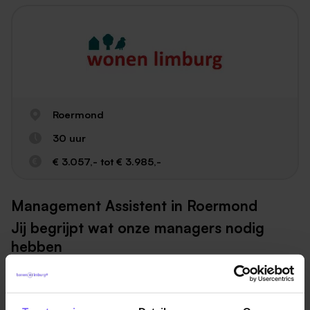
Roermond
30 uur
€ 3.057,- tot € 3.985,-
Management Assistent in Roermond
Jij begrijpt wat onze managers nodig
hebben
Je ondersteunt voornamelijk de teams Publieke
Waarde en Strategie en bent onderdeel van het
Bestuursbureau. Het Bestuursbureau bestaat uit