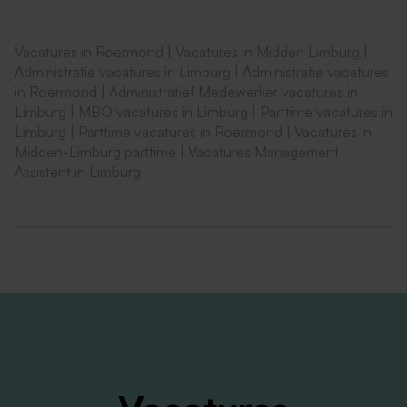
Geen dag is hetzelfde. Je schakelt snel, handelt
adequaat bij onverwachte situaties en behoudt
Vacatures in Roermond
|
Vacatures in Midden Limburg
|
overzicht, ook wanneer de druk toeneemt.
Administratie vacatures in Limburg
|
Administratie vacatures
in Roermond
|
Administratief Medewerker vacatures in
Wat breng je mee?
Limburg
|
MBO vacatures in Limburg
|
Parttime vacatures in
Limburg
|
Parttime vacatures in Roermond
|
Vacatures in
Je bent een professionele en zelfstandige
Midden-Limburg parttime
|
Vacatures Management
management assistent die structuur brengt,
Assistent in Limburg
vooruitdenkt en managers effectief ontzorgt in een
omgeving waar prioriteiten snel kunnen veranderen.
Je beschikt over mbo werk- en denkniveau, bij
voorkeur in de richting Office Management,
Management Support of vergelijkbaar
Je hebt ervaring in een ondersteunende rol binnen
een complexe of bestuurlijke organisatie
Je werkt nauwkeurig en integer, stelt prioriteiten en
behoudt overzicht