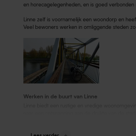
en horecagelegenheden, en is goed verbonden 
Linne zelf is voornamelijk een woondorp en heeft 
Veel bewoners werken in omliggende steden zo
Werken in de buurt van Linne
Linne biedt een rustige en vredige woonomgevin
naar een ontsnapping aan de drukte van de stad, t
verbonden is met de omliggende steden, waardoo
wonen voor wie werkt in de nabijgelegen stedeli
Lees verder
ook interessant voor je om te kijken naar vacatu