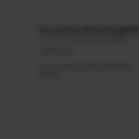
De vacature titel wordt gelad
De vacature omschrijving wordt geladen
Plaatsnaam
De omschrijving van de vacature wordt
geladen..
vandaag