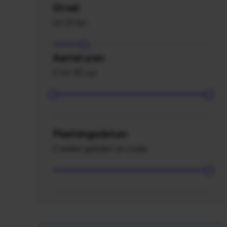
Straal
tot 20 km
Aantal uren
0 tot 40 uur
Plaatsingsdatum
2 weken geleden en ouder