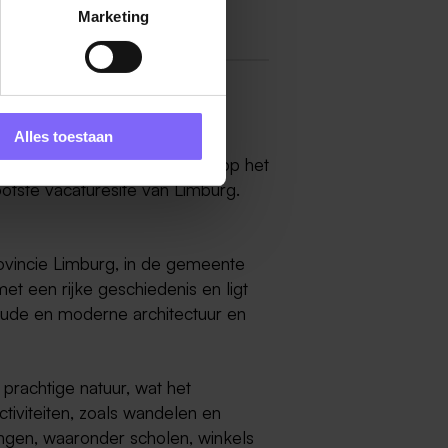
Marketing
Alles toestaan
nne kunt vinden? Je bent hier op het
ootste vacaturesite van Limburg.
ovincie Limburg, in de gemeente
t een rijke geschiedenis en ligt
 oude en moderne architectuur en
rachtige natuur, wat het
ctiviteiten, zoals wandelen en
ingen, waaronder scholen, winkels