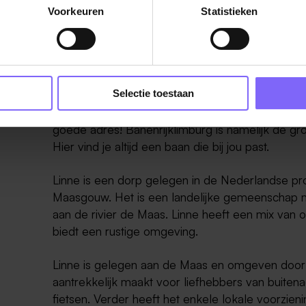
Voorkeuren
Statistieken
Werken in Linne
Selectie toestaan
Wil jij weten waar je de nieuwste vacatures in Li
goede adres! Banenrijklimburg is namelijk de gr
Hier vind je altijd een baan die bij jou past.
Linne is een dorp gelegen in de Nederlandse pr
Maasgouw. Het is een landelijke gemeenschap me
aan de rivier de Maas. Linne heeft een mix van
biedt een rustige omgeving.
Linne is gelegen aan de Maas en omgeven door p
aantrekkelijk maakt voor liefhebbers van buitena
fietsen. Verder heeft het enkele lokale voorzien