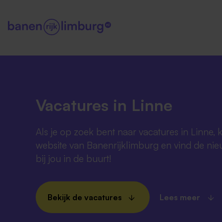
Vacatures in Linne
Als je op zoek bent naar vacatures in Linne, 
website van Banenrijklimburg en vind de nie
bij jou in de buurt!
Bekijk de vacatures
Lees meer