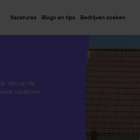
Vacatures
Blogs en tips
Bedrijven zoeken
Maastricht
Roermond
Venlo
Sittard
kijk dan op de
Venray
uwste vacatures
Noord-Limburg
Midden-Limburg
Zuid-Limburg
Heerlen