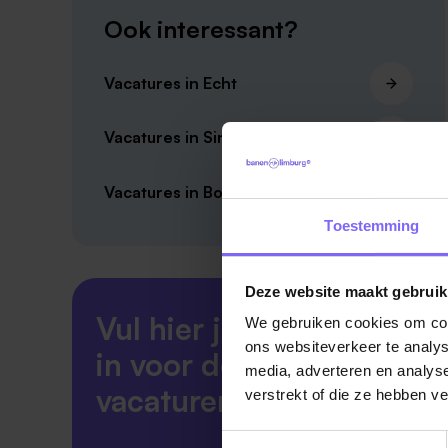
Ook interessant?
Vacatures in Echt
Vacatures in Sint Odiliënberg
Vacatures in Born
Toestemming
Deze website maakt gebruik
Vul hier je Skillsprofiel
We gebruiken cookies om cont
ons websiteverkeer te analys
in voor de ideale
media, adverteren en analys
vacaturematch!
verstrekt of die ze hebben v
Toestemmingsselectie