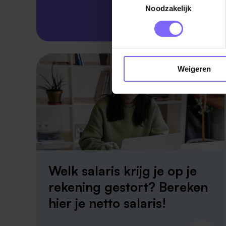
Noodzakelijk
Skillsprofiel
Weigeren
Welk salaris krijg je op je
rekening gestort? Bereken
hier je netto salaris!