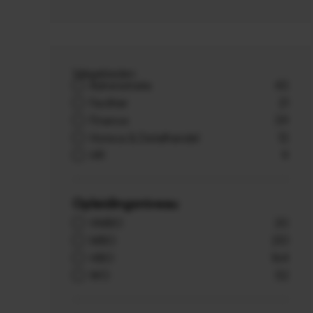
Vakgebieden
Administratie
43
Facilitair
21
Finance
39
Horeca & Detailhandel
13
HR
9
Opleidingsniveau
VMBO
20
MBO
251
HBO
164
WO
52