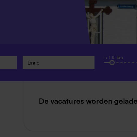
Weert
Kerkrade
tot 15 km
De vacatures worden gelade