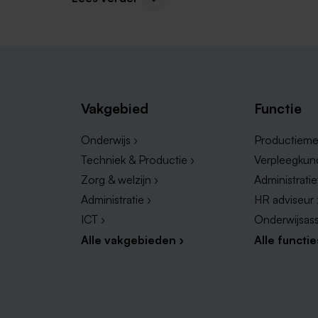
hebben wij een lijstje gemaakt met vacatures in 
Vacatures in Posterholt
Vacatures in Roerdalen
Vacatures in Heel
Vakgebied
Functie
Vacatures in Montfort
Vacatures in Midden-Limburg
Onderwijs ›
Productieme
Techniek & Productie ›
Verpleegkun
Zorg & welzijn ›
Administrati
Administratie ›
HR adviseur 
ICT ›
Onderwijsass
Alle vakgebieden ›
Alle functie
Werken bij de grootste werkgevers in Linn