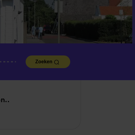
Zoeken
n..