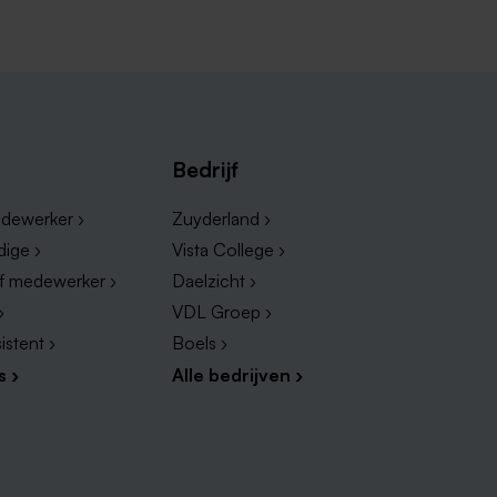
de regio!
Bedrijf
dewerker ›
Zuyderland ›
dige ›
Vista College ›
ef medewerker ›
Daelzicht ›
›
VDL Groep ›
istent ›
Boels ›
s ›
Alle bedrijven ›
e