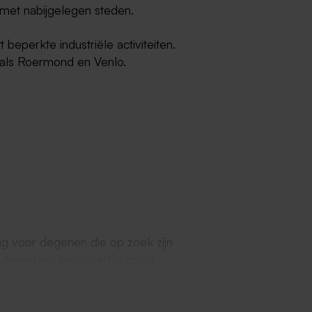
met nabijgelegen steden.
beperkte industriële activiteiten.
als Roermond en Venlo.
g voor degenen die op zoek zijn
erwijl het tegelijkertijd goed
r het een ideale plek is om te
jke centra. Daarom is het misschien
res in de buurt van Linne. Daarom