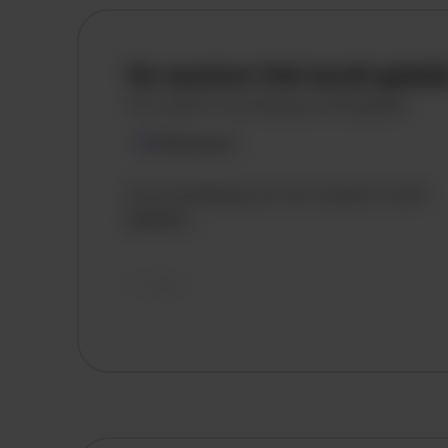
De vacature titel wordt gelad
De vacature omschrijving wordt geladen
Plaatsnaam
De omschrijving van de vacature wordt
geladen..
vandaag