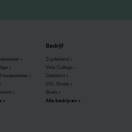
t-
Bedrijf
dewerker ›
Zuyderland ›
van
dige ›
Vista College ›
ef medewerker ›
Daelzicht ›
›
VDL Groep ›
istent ›
Boels ›
s ›
Alle bedrijven ›