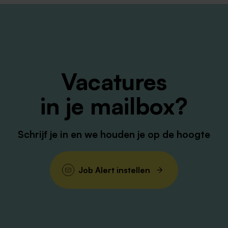
 onderwijs aan onze kinderen en zijn steeds op zoek naar
nschappen evalueren we ons onderwijs en onderzoeken we
nthousiast en betrokken team!
chool met 11 reguliere groepen die volop in ontwikkeling i
Vacatures
men zorgen voor een stevige basis. Basisschool Petrus
epen (verdeeld in clusters van twee samenwerkende
in je mailbox?
oorziening. Daar wordt een taalbad geboden en maken
r. Er wordt intensief samengewerkt in de clusters, met
n.
Schrijf je in en we houden je op de hoogte
De scholen van Stichting Kindante staan voor toekomstgerich
 (voortgezet) speciaal onderwijs. Samen zetten we ons in vo
Job Alert instellen
rwijs te geven dat eigentijds, toekomstgericht en inclusief 
n met een nauwe samenwerking met onze kindpartners. We
n van de ontwikkeling van alle kinderen tot participerende
je beter maken. Niet alleen vandaag, maar ook met het oog