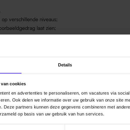
.
n op verschillende niveaus;
oorbeeldgedrag laat zien;
n verantwoordelijkheid;
idelijke structuur biedt en voorspelbaar is;
Details
antwoordelijk voelt voor kwalitatief goed onderwijs voor ál o
 van cookies
s;
ent en advertenties te personaliseren, om vacatures via socia
ijft ontwikkelen;
eren. Ook delen we informatie over uw gebruik van onze site me
werken en verantwoordelijkheid te nemen voor hun eigen
e. Deze partners kunnen deze gegevens combineren met andere i
erzameld op basis van uw gebruik van hun services.
elen die zij nodig hebben voor hun verdere leven;