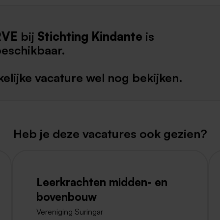
Weert
RVE
bij
Stichting Kindante
is
Kerkrade
beschikbaar.
elijke vacature wel nog bekijken.
Heb je deze vacatures ook gezien?
Leerkrachten midden- en
bovenbouw
Vereniging Suringar