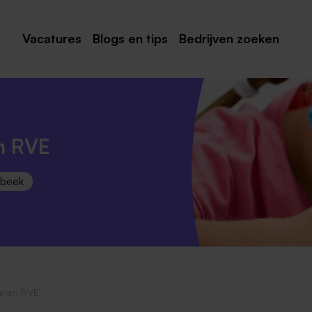
Vacatures
Blogs en tips
Bedrijven zoeken
Maastricht
Roermond
Venlo
n RVE
Sittard
sbeek
Venray
Noord-Limburg
Midden-Limburg
Zuid-Limburg
aren RVE
Heerlen