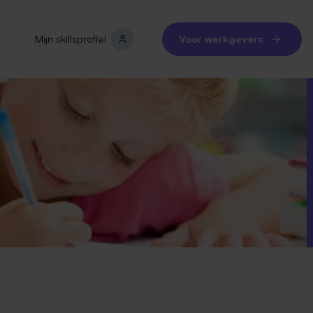
Mijn skillsprofiel
Voor werkgevers