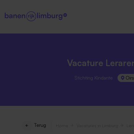
Vacature Lerare
Stichting Kindante
Oir
Terug
Home
Vacatures in Limburg
Ler