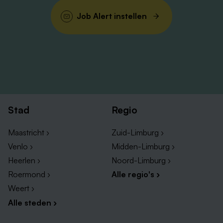
Werkt intensief samen met de peuteropvang om
de doorgaande lijn 2–7 jaar te versterken;
Job Alert instellen
Levert een actieve bijdrage aan de ontwikkeling
van KC De Loft én de Floriva-brede ambities.
Wie ben jij?
Je:
Stad
Regio
Hebt een Pabo-diploma;
Hebt affiniteit met en/of ervaring in het werken met
Maastricht ›
Zuid-Limburg ›
kleuters;
Venlo ›
Midden-Limburg ›
Bent sterk in pedagogisch handelen en ziet snel
Heerlen ›
Noord-Limburg ›
wat kinderen nodig hebben;
Roermond ›
Alle regio's ›
Werkt graag samen in multidisciplinaire teams;
Weert ›
Bent reflectief, ontwikkelingsgericht en
Alle steden ›
professioneel nieuwsgierig;
Neemt initiatief en draagt actief bij aan