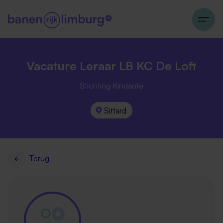
Vacature Leraar LB KC De Loft
Stichting Kindante
Sittard
Terug