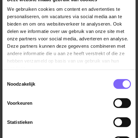
tot 13 jaar
We gebruiken cookies om content en advertenties te
personaliseren, om vacatures via social media aan te
Over Floriva
bieden en om ons websiteverkeer te analyseren. Ook
Binnen RVE Floriva werken we vanuit één
delen we informatie over uw gebruik van onze site met
gezamenlijke koers aan krachtige kindcentra waar
onze partners voor social media, adverteren en analyse.
opvang en onderwijs geen losse werelden zijn, maar
Deze partners kunnen deze gegevens combineren met
één doorlopende ontwikkelomgeving. We geloven in
andere informatie die u aan ze heeft verstrekt of die ze
een integrale aanpak waarin kinderen zich optimaal
hebben verzameld op basis van uw gebruik van hun
ontwikkelen door samenhang, betekenisvolle
services.
leerervaringen en een rijke omgeving.
Toestemmingsselectie
Noodzakelijk
Onze leidende principes richten zich op:
Een doorgaande ontwikkellijn van 0 tot 13 jaar;
Voorkeuren
Samenwerking over de grenzen van groepen,
Lees verder
disciplines en organisaties heen;
Statistieken
Eigenaarschap bij professionals en kinderen;
Een lerende cultuur waarin reflectie en ontwikkeling