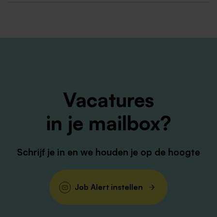
Enthousiaste en hardwerkende collega's die graag
samen werken;
Een plek waar je als professional kunt doorgroeien;
Een team dat zich graag blijft ontwikkelen;
Een team waarin vanuit vertrouwen oog en oor is
voor elkaar en waar we elkaar helpen en
ondersteunen.
Vacatures
in je mailbox?
Wie zijn wij?
Basisschool Overhoven is een school die een veilige
omgeving biedt voor kinderen, ouders, professionals,
Schrijf je in en we houden je op de hoogte
studenten en iedereen die ons kan helpen te bouwen
aan een school waarbij kansengelijkheid en
talentontwikkeling belangrijk zijn. We werken op
Job Alert instellen
basisschool Overhoven in units, samenwerken staat
hierbij voorop. Leerkrachten en onderwijsassistenten