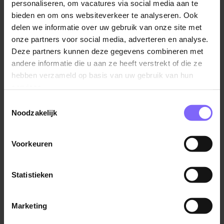
personaliseren, om vacatures via social media aan te
van kinderen!Wat ga je doen?
bieden en om ons websiteverkeer te analyseren. Ook
Samen met de collega's (leerkrachten en
delen we informatie over uw gebruik van onze site met
onderwijsassistenten) geef je vorm aan het onderwijs
onze partners voor social media, adverteren en analyse.
in de groepen. Samen geef je vorm aan en plan je het
Deze partners kunnen deze gegevens combineren met
andere informatie die u aan ze heeft verstrekt of die ze
didactische en pedagogische programma, volg je de
hebben verzameld op basis van uw gebruik van hun
leerlingen en sta je in contact met de ouders. Op
services.
basisschool overhoven werk je samen aan het
onderwijs en sta je er niet alleen voor. Hierbij hebben
Toestemmingsselectie
Noodzakelijk
we veel ruimte voor kansen, mogelijkheden en
creativiteit, maar wel op basis van een duidelijke
pedagogische aanpak.
Voorkeuren
Wij zoeken een collega die
Statistieken
In het bezit is van een PABO diploma;
Een teamplayer is, die energie krijgt van
Marketing
samenwerken en samen groeien;
Affiniteit heeft met de midden-bovenbouw;