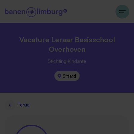
Vacature Leraar Basisschool
Overhoven
Stichting Kindante
Sittard
Terug