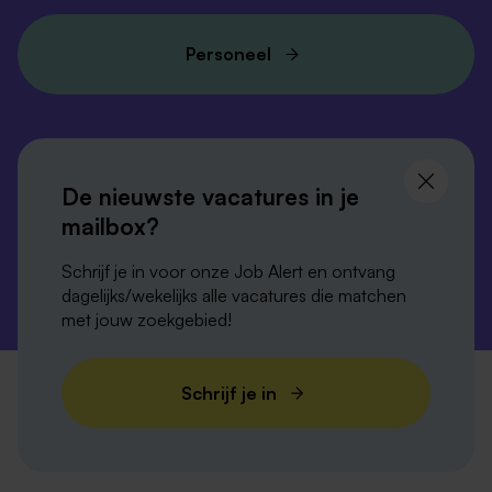
Personeel
Volg ons en
blijf op de hoogte
De nieuwste vacatures in je
mailbox?
Schrijf je in voor onze Job Alert en ontvang
dagelijks/wekelijks alle vacatures die matchen
met jouw zoekgebied!
Privacy-verklaring
Disclaimer
Cookies
Schrijf je in
Verordening digitale diensten
Colofon
Sitemap
BTW NL817789510B01 · KvK 12065978