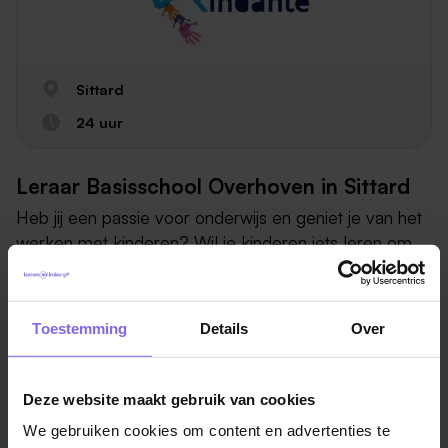
Sittard
24 uur
Leraar Basisschool Overhoven in Sittard
Heb jij een passie voor onderwijs en geniet je van het
werken met kinderen? Wil je kinderen iets leren om
ze voor te bereiden op de toekomst? En wil je
onderwijs passend maken voor ieder kind, in
samenwerking met ouders en met het team van
Toestemming
Details
Over
school? Dan pas je bij Kindante, want bij ons staat het
kind altijd voorop. Vandaag én morgen.
Deze website maakt gebruik van cookies
Leraar Basisschool Overhoven 0,8
We gebruiken cookies om content en advertenties te
FTEGroots bijdragen aan de toekomst