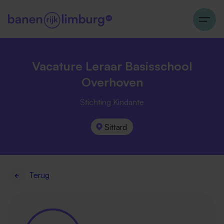
Vacature Leraar Basisschool
Overhoven
Stichting Kindante
Sittard
Terug