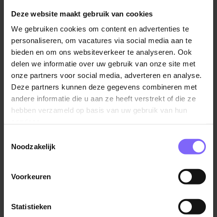
Samen met de collega's (leerkrachten en
Deze website maakt gebruik van cookies
onderwijsassistenten) geef je vorm aan het onderwijs
We gebruiken cookies om content en advertenties te
bij de kleuters. Samen geef je vorm aan en plan je het
personaliseren, om vacatures via social media aan te
didactische en pedagogische programma, volg je de
bieden en om ons websiteverkeer te analyseren. Ook
leerlingen en sta je in contact met de ouders. Op
delen we informatie over uw gebruik van onze site met
basisschool overhoven werk je samen aan het
onze partners voor social media, adverteren en analyse.
onderwijs en sta je er niet alleen voor. Hierbij hebben
Deze partners kunnen deze gegevens combineren met
we veel ruimte voor kansen, mogelijkheden en
andere informatie die u aan ze heeft verstrekt of die ze
creativiteit, maar wel op basis van een duidelijke
hebben verzameld op basis van uw gebruik van hun
pedagogische aanpak.
services.
Toestemmingsselectie
Wij zoeken een collega die
Noodzakelijk
In het bezit is van een PABO diploma;
Een teamplayer is, die energie krijgt van
Voorkeuren
samenwerken en samen groeien;
Affiniteit heeft met kleuters;
Statistieken
Lees verder
Planmatig werkt;