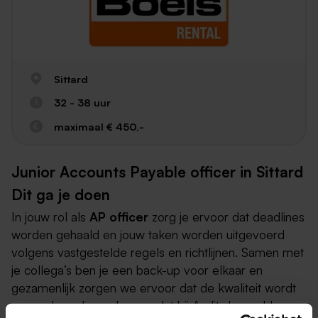
Sittard
32 - 38 uur
maximaal € 450,-
Junior Accounts Payable officer in Sittard
Dit ga je doen
In jouw rol als
AP officer
zorg je ervoor dat deadlines
worden gehaald en jouw taken worden uitgevoerd
volgens vastgestelde regels en richtlijnen. Samen met
je collega’s ben je een back-up voor elkaar en
gezamenlijk zorgen we ervoor dat de kwaliteit wordt
gewaarborgd, voorkomen dat bij Audits bepaalde