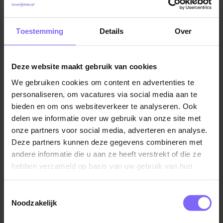
bevindingen worden gedaan en uiteraard zorgen we
met het team voor een succesvolle maandafsluiting.
Toestemming
Details
Over
De voornaamste taken binnen jouw functie zijn;
Controleren, boeken en opvolgen van facturen (en
Deze website maakt gebruik van cookies
creditnota’s) met een gemiddelde tot hoge
We gebruiken cookies om content en advertenties te
complexiteit
personaliseren, om vacatures via social media aan te
Oplossen van problemen met betrekking tot
bieden en om ons websiteverkeer te analyseren. Ook
facturen
delen we informatie over uw gebruik van onze site met
onze partners voor social media, adverteren en analyse.
Inwerken van nieuwe teamleden
Deze partners kunnen deze gegevens combineren met
Proactief rapporteren aan de AP Teamlead over
andere informatie die u aan ze heeft verstrekt of die ze
resultaten
hebben verzameld op basis van uw gebruik van hun
Monitoren of facturen automatisch door
services.
robotisering worden opgepakt, en indien nodig
Toestemmingsselectie
ingrijpen
Noodzakelijk
Proactief rapporteren aan stakeholders over AP-