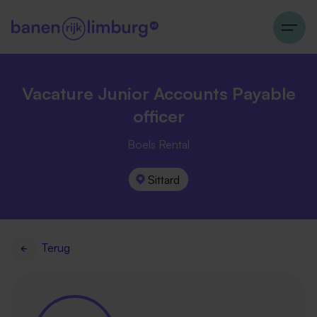
Vacature Junior Accounts Payable
officer
Boels Rental
Sittard
Terug