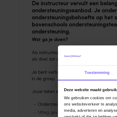
De instructeur vervult een belan
ondersteuningsaanbod. Je onders
ondersteuningsbehoefte op het 
bovenschools ondersteuningstea
ondersteuning.
Wat ga je doen?
Als instructeur begeleid je leerlingen op
als doel dat zij weer kunnen deelnemen a
Je bent verbonden aan het bovenschoolse
Toestemming
in de groep.
Deze website maakt gebruik
Jouw taken en verantwoordelijkheden
We gebruiken cookies om cont
Ondersteunen van leerlingen tijdens les
ons websiteverkeer te analys
media, adverteren en analys
Uitleg geven op het niveau en tempo dat 
verstrekt of die ze hebben v