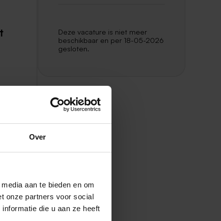
t
Deze vacature is niet meer
beschikbaar en per 18-05-2026
gesloten.
met
den
Over
l media aan te bieden en om
t onze partners voor social
nformatie die u aan ze heeft