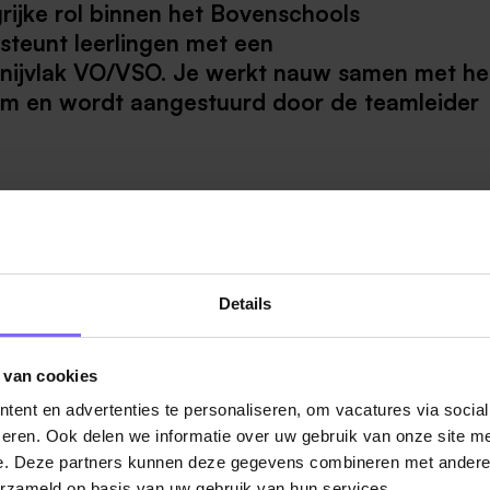
grijke rol binnen het Bovenschools
teunt leerlingen met een
snijvlak VO/VSO. Je werkt nauw samen met he
m en wordt aangestuurd door de teamleider
 het gebied van sociaal-emotioneel welbevinden en gedrag 
an het reguliere onderwijsprogramma.
 aanbod de Pitstop en Syntheseklas en bent de extra han
Details
 van cookies
ent en advertenties te personaliseren, om vacatures via socia
sen en bij het verwerken van leerstof.
eren. Ook delen we informatie over uw gebruik van onze site me
e. Deze partners kunnen deze gegevens combineren met andere i
past bij de leerling.
erzameld op basis van uw gebruik van hun services.