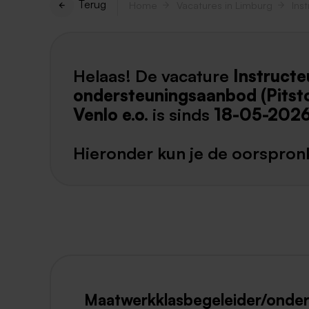
Terug
Home
Vacatures in Limburg
Helaas! De vacature
Instruct
ondersteuningsaanbod (Pitst
Venlo e.o.
is sinds
18-05-202
Hieronder kun je de oorspronk
Maatwerkklasbegeleider/onderw