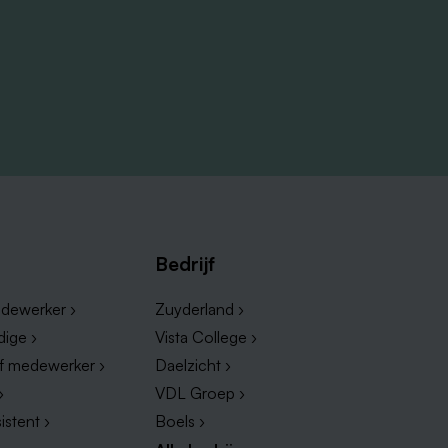
 en
 en
Bedrijf
dewerker ›
Zuyderland ›
dige ›
Vista College ›
ef medewerker ›
Daelzicht ›
›
VDL Groep ›
istent ›
Boels ›