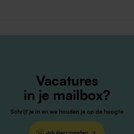
 voor de doelgroep
eiden in hun groei naar eigenaarschap en zelfredzaamheid.
 om verbinding te maken met jongeren.
 handelen. Je staat stevig in je schoenen.
lingen bij schoolwerk (plannen, leerstrategieën)
den
delijk in de omgang
n multidisciplinair team
 wanneer de situatie daarom vraagt
Vacatures
in je mailbox?
mgeving waar ontwikkeling en ontdekking centraal staan,
sional.
Schrijf je in en we houden je op de hoogte
 te zetten én verder te ontwikkelen. We stimuleren initiati
ei, scholing en loopbaan. Met drie scholen en een brede
Job Alert instellen