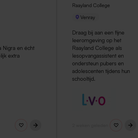
Raayland College
Venray
Draag bij aan een fijne
leeromgeving op het
a Nigra en écht
Raayland College als
ijk extra
lesopvangassistent en
ondersteun pubers en
adolescenten tijdens hun
schooltijd.
2 weken geleden