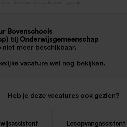
Instructeur Bovenschools ondersteuningsaanbod (Pitstop)
Weert
Kerkrade
eur Bovenschools
op)
bij
Onderwijsgemeenschap
6
niet meer beschikbaar.
elijke vacature wel nog bekijken.
Heb je deze vacatures ook gezien?
ijsassistent
Lesopvangassistent