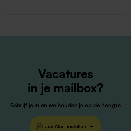
van harte uit om te reageren.
Wie zijn wij?
Wij zijn een groeiend familiebedrijf gespecialiseerd in
het leveren van chemicaliën en
laboratoriumbenodigdheden aan professionele
eindgebruikers. Met een klein betrokken team staan
wij dagelijks klaar om onze klanten snel, deskundig en
persoonlijk te helpen. Kwaliteit en service staan bij ons
Vacatures
op nummer 1.
in je mailbox?
Wat bieden wij jou?
Wij bieden een uitdagende en afwisselende
parttimefunctie in een groeiend familiebedrijf met een
Schrijf je in en we houden je op de hoogte
prettige werksfeer. Je komt terecht in een klein,
betrokken team waarin collega’s elkaar helpen en
samenwerken vanzelfsprekend is.
Job Alert instellen