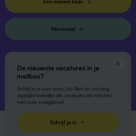
Een nieuwe baan
Personeel
Volg ons en
blijf op de hoogte
De nieuwste vacatures in je
mailbox?
Schrijf je in voor onze Job Alert en ontvang
dagelijks/wekelijks alle vacatures die matchen
met jouw zoekgebied!
Privacy-verklaring
Disclaimer
Cookies
Schrijf je in
Verordening digitale diensten
Colofon
Sitemap