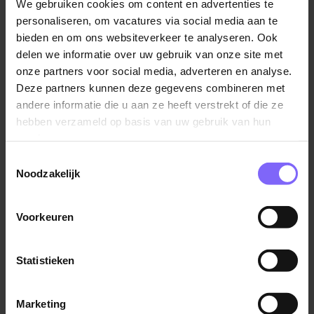
We gebruiken cookies om content en advertenties te
buitendienst. Je combineert commerciële
personaliseren, om vacatures via social media aan te
vaardigheden met technische/chemische kennis. Je
bieden en om ons websiteverkeer te analyseren. Ook
werkzaamheden bestaan onder andere uit:
delen we informatie over uw gebruik van onze site met
onze partners voor social media, adverteren en analyse.
Adviseren van klanten over chemische producten
Deze partners kunnen deze gegevens combineren met
en toepassingen, inclusief het aandragen van
andere informatie die u aan ze heeft verstrekt of die ze
passende alternatieve producten of oplossingen
hebben verzameld op basis van uw gebruik van hun
services.
Opstellen en opvolgen van offertes
Toestemmingsselectie
Verwerken en bewaken van orders
Noodzakelijk
Onderhouden van telefonisch en schriftelijk
klantcontact
Voorkeuren
Ondersteunen van accountmanagers buitendienst
Signaleren van commerciële kansen en
Statistieken
klantbehoeften
Afstemmen met collega’s van productie, logistiek
en inkoop
Marketing