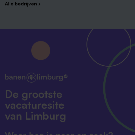
Alle bedrijven ›
onderwijs
Kennis van (examen)faciliteiten voor NT2-leerlingen
Kennis van passend en inclusief onderwijs
Sterk in signaleren, coördineren, adviseren,
coachen en communiceren
Gemotiveerd om kennis en vaardigheden bij
leerlingen te vergroten, zodat hun zelfredzaamheid
wordt vergroot
Wat bieden we jou?
De grootste
Een warme, gezellige en open school met volop
vacaturesite
mogelijkheden om je te ontwikkelen. De uren die je
van Limburg
werkt zijn bespreekbaar. Jouw salaris zal worden
vastgesteld op basis van de cao VO. Hierin is o.a. een
riante verlofregeling, betaald ouderschapsverlof, een