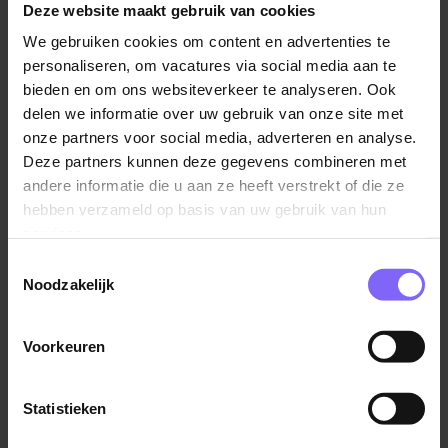
centrale rol spelen in de begeleiding én
Deze website maakt gebruik van cookies
coördinatie van onze NT2-leerlingen? Ben
We gebruiken cookies om content en advertenties te
jij bekend met cultuurverschillen, instroom
personaliseren, om vacatures via social media aan te
vanuit de ISK en de specifieke
bieden en om ons websiteverkeer te analyseren. Ook
examenfaciliteiten voor NT2-leerlingen?
delen we informatie over uw gebruik van onze site met
Dan zijn wij op zoek naar jou.
onze partners voor social media, adverteren en analyse.
Deze partners kunnen deze gegevens combineren met
Binnen ons ondersteuningsplan vervult de
Specialist
andere informatie die u aan ze heeft verstrekt of die ze
NT2
(Leerlingondersteuner D) een sleutelrol in fase 2
hebben verzameld op basis van uw gebruik van hun
van de ondersteuning. Je combineert individuele-
services.
en/of groepsbegeleiding met coördinatie,
Toestemmingsselectie
beleidsontwikkeling en afstemming binnen de school.
Noodzakelijk
Je wordt aangestuurd door de teamleiders
ondersteuning en werkt nauw samen met het
ondersteuningsteam.
Voorkeuren
Wat ga je doen?Specialistische
Statistieken
begeleiding van NT2-leerlingen