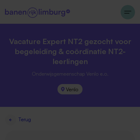
Vacature Expert NT2 gezocht voor
begeleiding & coördinatie NT2-
leerlingen
Onderwijsgemeenschap Venlo e.o.
Venlo
Terug