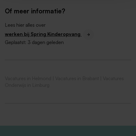
Een
oproepcontract
(op basis van 0 uur), zo kan
jij zelf jouw beschikbaarheid bepalen;
Of meer informatie?
een goed salaris tussen de
€16 en €17
euro bruto
per uur;
Lees hier alles over
een extra vergoeding van maar liefst
13% per uur
werken bij Spring Kinderopvang
bovenop jouw salaris;
Geplaatst:
3 dagen geleden
een goede reiskostenvergoeding van
€0,23
per
kilometer;
oog voor jouw ontwikkeling door middel van
diverse trainingen, opleidingen en cursussen
Vacatures in Helmond
|
Vacatures in Brabant
|
Vacatures
via onze eigen Springacademie;
Onderwijs in Limburg
een tegemoetkoming op jouw zorgverzekering,
een telefoonvergoeding en
meer interessante
arbeidsvoorwaarden.
Wat vragen wij van jou?
Je bent in het bezit van een relevant MBO/HBO