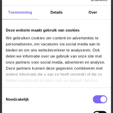
en/of de buitenschoolse opvang. In het begin van de
week geef je de baby’tjes de fles en zing je samen
Toestemming
Details
Over
liedjes met de kleuters en op donderdag en vrijdag
verzin jij de vetste activiteiten samen met de oudste
kinderen. Jij gaat geen uitdaging uit de weg! Eén ding
Deze website maakt gebruik van cookies
is zeker; jij hoeft je niet te vervelen als onze nieuwe,
We gebruiken cookies om content en advertenties te
gewaardeerde collega bij Spring Kinderopvang.
personaliseren, om vacatures via social media aan te
bieden en om ons websiteverkeer te analyseren. Ook
Wij zijn Spring. Jij ook?
delen we informatie over uw gebruik van onze site met
We zoeken collega’s die ook ‘Spring’ in zich hebben.
onze partners voor social media, adverteren en analyse.
Als medewerker bij Spring kies je voor onze te gekke
Deze partners kunnen deze gegevens combineren met
organisatie en wij kiezen voor jou! De ultieme drive en
andere informatie die u aan ze heeft verstrekt of die ze
mentaliteit om elke dag het verschil te maken voor de
hebben verzameld op basis van uw gebruik van hun
kinderen, maken ons onderscheidend. Samen werken
services.
we elke dag aan één doel: het leveren van
Toestemmingsselectie
fantastische dienstverlening. Met als belangrijkste
Noodzakelijk
resultaat: gelukkige kinderen en ouders!
Deze spirit heb jij ook! Je zoekt een plek waar jij het