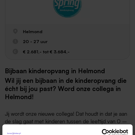
Helmond
20 - 27 uur
€ 2.681,- tot € 3.684,-
Bijbaan kinderopvang in Helmond
Wil jij een bijbaan in de kinderopvang die
écht bij jou past? Word onze collega in
Helmond!
Jij wordt onze nieuwe collega! Dat houdt in dat je aan
de slag gaat met kinderen tussen de leeftijd van 0 –
12 jaar binnen de dagopvang, de peuterspeelzaal