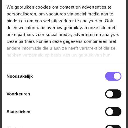
ondersteuningsvragen. Als Begeleidings- en
We gebruiken cookies om content en advertenties te
Ondersteuningsspecialist A maak je deel uit van het
personaliseren, om vacatures via social media aan te
ondersteuningsteam en werk je met jongeren van 11 tot 19
bieden en om ons websiteverkeer te analyseren. Ook
jaar. Je hebt een positieve en pedagogische instelling, bent
delen we informatie over uw gebruik van onze site met
weerbaar en beschikt over doorzettingsvermogen. Dankzij
onze partners voor social media, adverteren en analyse.
je kennis van gedrags- en leerstoornissen weet je hoe je
Deze partners kunnen deze gegevens combineren met
effectief kunt inspelen op hulpvragen. Je begeleiding is
andere informatie die u aan ze heeft verstrekt of die ze
zowel individueel als groepsgericht. Samen met collega’s
hebben verzameld op basis van uw gebruik van hun
help je leerlingen om grip te krijgen op hun leerproces en
services.
ontwikkeling.
Toestemmingsselectie
Noodzakelijk
Werkzaamheden:
Je begeleidt leerlingen die tijdelijk extra
Voorkeuren
ondersteuning nodig hebben.
Je werkt handelingsgericht met leerlingen, ouders
Statistieken
en docenten.
Je coacht leerlingen op studievaardigheden,