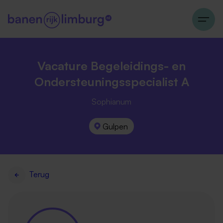
Vacature Begeleidings- en
Ondersteuningsspecialist A
Sophianum
Gulpen
Terug