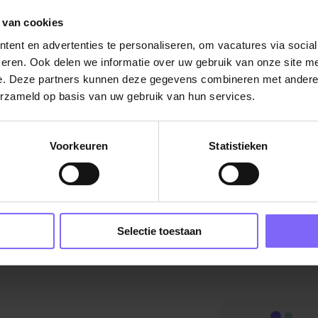
 van cookies
De vacature titel wordt gelad
ent en advertenties te personaliseren, om vacatures via socia
De vacature omschrijving wordt geladen
eren. Ook delen we informatie over uw gebruik van onze site me
e. Deze partners kunnen deze gegevens combineren met andere i
Plaatsnaam
erzameld op basis van uw gebruik van hun services.
De omschrijving van de vacature wordt
geladen..
Voorkeuren
Statistieken
vandaag
Selectie toestaan