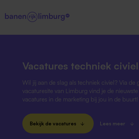
Vacatures techniek civiel
Wil jij aan de slag als techniek civiel? Via de 
vacaturesite van Limburg vind je de nieuwste
vacatures in de marketing bij jou in de buurt
Bekijk de vacatures
Lees meer