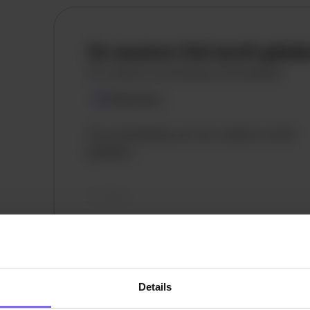
De vacature titel wordt gelad
De vacature omschrijving wordt geladen
Plaatsnaam
De omschrijving van de vacature wordt
geladen..
vandaag
Details