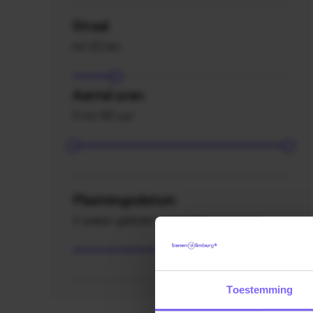
Straal
tot 20 km
Aantal uren
0 tot 40 uur
Plaatsingsdatum
2 weken geleden en ouder
Toestemming