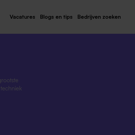
Vacatures
Blogs en tips
Bedrijven zoeken
Maastricht
Roermond
Venlo
Sittard
grootste
Venray
 techniek
Noord-Limburg
!
Midden-Limburg
Zuid-Limburg
Heerlen