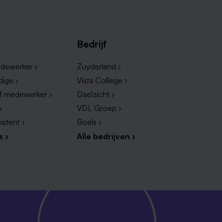
Bedrijf
dewerker ›
Zuyderland ›
dige ›
Vista College ›
ef medewerker ›
Daelzicht ›
›
VDL Groep ›
istent ›
Boels ›
s ›
Alle bedrijven ›