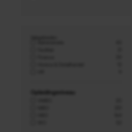
Vakgebieden
Administratie
43
Facilitair
21
Finance
39
Horeca & Detailhandel
13
HR
9
Opleidingsniveau
VMBO
20
MBO
251
HBO
164
WO
52