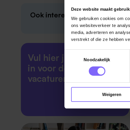
Deze website maakt gebruik
Ook interessant?
We gebruiken cookies om cont
ons websiteverkeer te analys
media, adverteren en analys
verstrekt of die ze hebben v
Toestemmingsselectie
Vul hier je Skillsprofiel
Noodzakelijk
in voor de ideale
vacaturematch!
Weigeren
Skillsprofiel