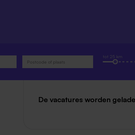
Weert
Kerkrade
tot 25 km
De vacatures worden gelade