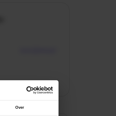
en
Over