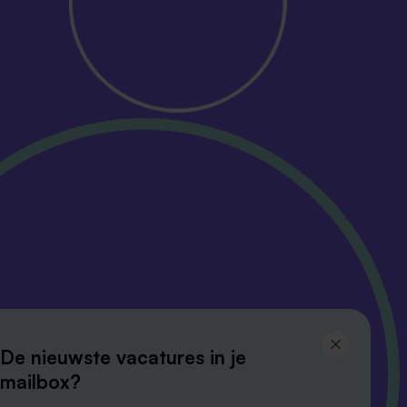
Volg ons en
De nieuwste vacatures in je
blijf op de hoogte
mailbox?