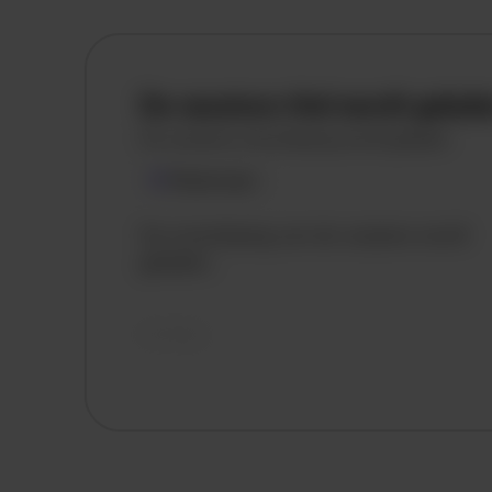
De vacature titel wordt gelad
De vacature omschrijving wordt geladen
Plaatsnaam
De omschrijving van de vacature wordt
geladen..
vandaag