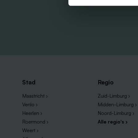
Stad
Regio
Maastricht ›
Zuid-Limburg ›
Venlo ›
Midden-Limburg ›
Heerlen ›
Noord-Limburg ›
Roermond ›
Alle regio's ›
Weert ›