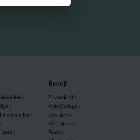
Bedrijf
dewerker ›
Zuyderland ›
dige ›
Vista College ›
ef medewerker ›
Daelzicht ›
›
VDL Groep ›
istent ›
Boels ›