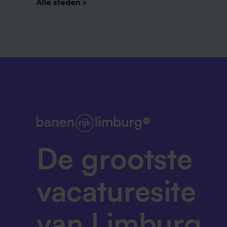
Alle steden ›
De grootste
vacaturesite
van Limburg