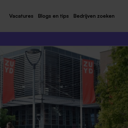
Vacatures
Blogs en tips
Bedrijven zoeken
Maastricht
Roermond
Venlo
Sittard
Venray
Noord-Limburg
Midden-Limburg
Zuid-Limburg
Heerlen