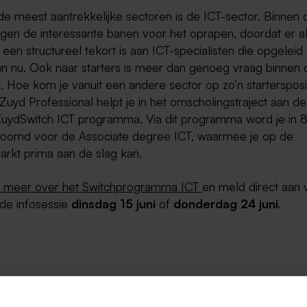
de meest aantrekkelijke sectoren is de ICT-sector. Binnen 
ggen de interessante banen voor het oprapen, doordat er a
 een structureel tekort is aan ICT-specialisten die opgeleid z
an nu. Ook naar starters is meer dan genoeg vraag binnen d
 Hoe kom je vanuit een andere sector op zo’n startersposi
Zuyd Professional helpt je in het omscholingstraject aan d
ZuydSwitch ICT programma. Via dit programma word je in 
toomd voor de Associate degree ICT, waarmee je op de
arkt prima aan de slag kan.
r meer over het Switchprogramma ICT
en meld direct aan 
ende infosessie
dinsdag 15 juni
of
donderdag 24 juni
.