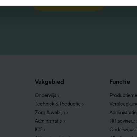
Vakgebied
Functie
Onderwijs ›
Productieme
Techniek & Productie ›
Verpleegkun
Zorg & welzijn ›
Administrati
Administratie ›
HR adviseur 
ICT ›
Onderwijsass