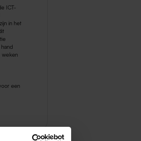
de ICT-
l
ijn in het
it
tie
e hand
8 weken
voor een