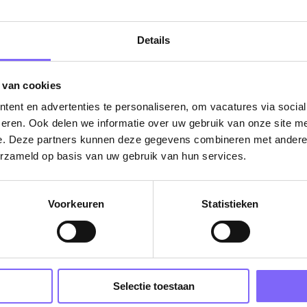
ug naar alle items
Details
 van cookies
ent en advertenties te personaliseren, om vacatures via socia
eren. Ook delen we informatie over uw gebruik van onze site me
e. Deze partners kunnen deze gegevens combineren met andere i
erzameld op basis van uw gebruik van hun services.
Vacatures
Voorkeuren
Statistieken
in je mailbox?
Schrijf je in en we houden je op de hoogte
Selectie toestaan
Job Alert instellen