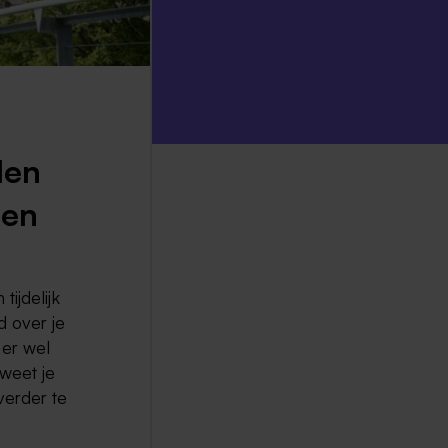
len
sen
ijdelijk
d over je
 er wel
weet je
verder te