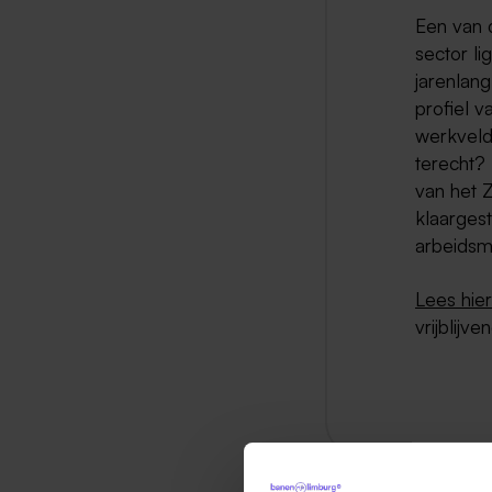
Een van 
sector li
jarenlang
profiel v
werkveld.
terecht? 
van het 
klaarges
arbeidsm
Lees hie
vrijblijv