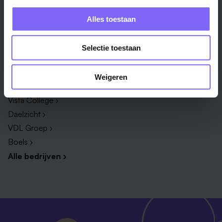
Administratie ›
HR adviseur ›
Alles toestaan
ICT ›
Onderwijsassistent ›
Alle vakgebieden ›
Alle functies ›
Selectie toestaan
Bedrijf
Weigeren
Zuyderland ›
Vista College ›
Daelzicht ›
VDL Groep ›
Boels ›
Alle bedrijven ›