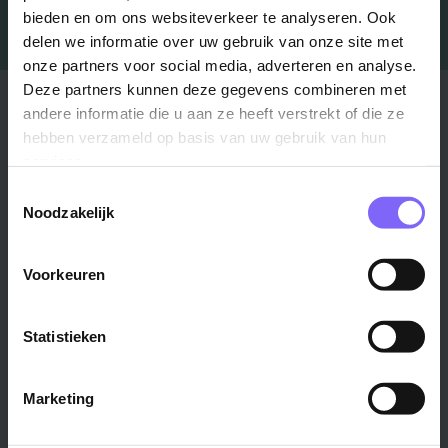
bieden en om ons websiteverkeer te analyseren. Ook
delen we informatie over uw gebruik van onze site met
onze partners voor social media, adverteren en analyse.
Deze partners kunnen deze gegevens combineren met
Stad
Regio
andere informatie die u aan ze heeft verstrekt of die ze
hebben verzameld op basis van uw gebruik van hun
Maastricht ›
Zuid-Limburg ›
services.
Venlo ›
Midden-Limburg ›
Toestemmingsselectie
Heerlen ›
Noord-Limburg ›
Noodzakelijk
Roermond ›
Alle regio's ›
Weert ›
Voorkeuren
Alle steden ›
Statistieken
Vakgebied
Functie
Onderwijs ›
Productiemedewerker ›
Marketing
Techniek & Productie ›
Verpleegkundige ›
Zorg & welzijn ›
Administratief medewerker ›