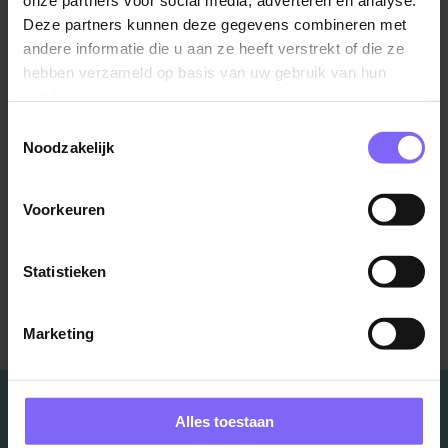
onze partners voor social media, adverteren en analyse.
Deze partners kunnen deze gegevens combineren met
Stessen Sport en Coaching
andere informatie die u aan ze heeft verstrekt of die ze
Kelly Stessen 06-462 687 05
hebben verzameld op basis van uw gebruik van hun
Info@stessensportencoaching.nl
services.
Toestemmingsselectie
Noodzakelijk
Voorkeuren
Statistieken
Terug naar alle items
Marketing
Alles toestaan