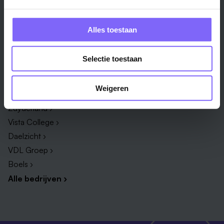
Techniek & Productie ›
Verpleegkundige ›
Zorg & welzijn ›
Administratief medewerker ›
Alles toestaan
Administratie ›
HR adviseur ›
ICT ›
Onderwijsassistent ›
Selectie toestaan
Alle vakgebieden ›
Alle functies ›
Bedrijf
Weigeren
Zuyderland ›
Vista College ›
Daelzicht ›
VDL Groep ›
Boels ›
Alle bedrijven ›