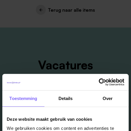
Terug naar alle items
Vacatures
in je mailbox?
Schrijf je in en we houden je op de hoogte
Toestemming
Details
Over
Job Alert instellen
Deze website maakt gebruik van cookies
We gebruiken cookies om content en advertenties te