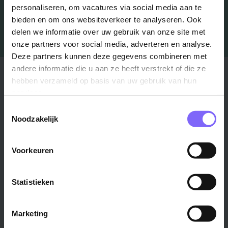
personaliseren, om vacatures via social media aan te
bieden en om ons websiteverkeer te analyseren. Ook
delen we informatie over uw gebruik van onze site met
onze partners voor social media, adverteren en analyse.
Deze partners kunnen deze gegevens combineren met
andere informatie die u aan ze heeft verstrekt of die ze
Stad
Regio
hebben verzameld op basis van uw gebruik van hun
services.
Maastricht ›
Zuid-Limburg ›
Toestemmingsselectie
Venlo ›
Midden-Limburg ›
Noodzakelijk
Heerlen ›
Noord-Limburg ›
Roermond ›
Alle regio's ›
Voorkeuren
Weert ›
Alle steden ›
Statistieken
Vakgebied
Functie
Marketing
Onderwijs ›
Productiemedewerker ›