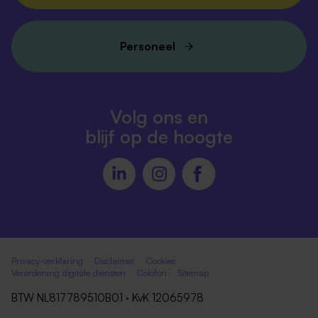
Personeel
Volg ons en
blijf op de hoogte
Privacy-verklaring
Disclaimer
Cookies
Verordening digitale diensten
Colofon
Sitemap
BTW NL817789510B01 · KvK 12065978