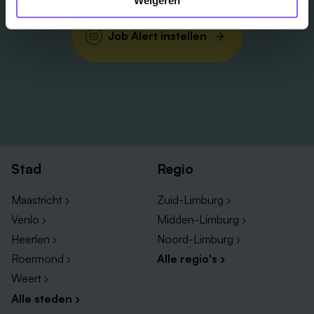
Weigeren
Job Alert instellen
Stad
Regio
Maastricht ›
Zuid-Limburg ›
Venlo ›
Midden-Limburg ›
Heerlen ›
Noord-Limburg ›
Roermond ›
Alle regio's ›
Weert ›
Alle steden ›