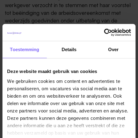
werkgever verzocht in te stemmen met haar voorstel
tot beëindiging van de arbeidsovereenkomst met
wederzijds goedvinden onder uitbetaling van de
wettelijke transitievergoeding. Werkgever heeft dit
echter geweigerd.
De zaak is vervolgens voor werkneemster
Toestemming
Details
Over
voorgelegd aan de bevoegde kantonrechter.
Werkneemster heeft in eerste aanleg onder meer
gevorderd dat de kantonrechter werkgever zou
Deze website maakt gebruik van cookies
bevelen tot opzegging van de arbeidsovereenkomst
We gebruiken cookies om content en advertenties te
onder toekenning van de transitievergoeding. De
personaliseren, om vacatures via social media aan te
kantonrechter heeft de vordering van werkneemster
bieden en om ons websiteverkeer te analyseren. Ook
toegewezen.
delen we informatie over uw gebruik van onze site met
onze partners voor social media, adverteren en analyse.
Tegen de beslissing van de kantonrechter en de
Deze partners kunnen deze gegevens combineren met
daaraan ten grondslag gelegde motivering is
andere informatie die u aan ze heeft verstrekt of die ze
werkgever echter in hoger beroep gegaan.
hebben verzameld op basis van uw gebruik van hun