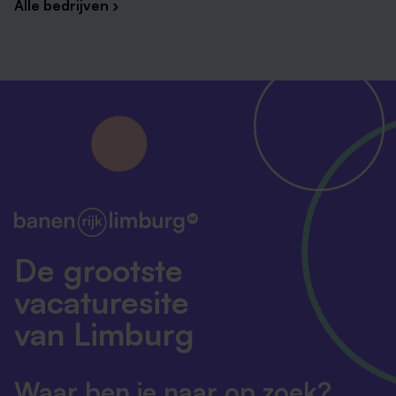
Alle bedrijven ›
De grootste
vacaturesite
van Limburg
Waar ben je naar op zoek?