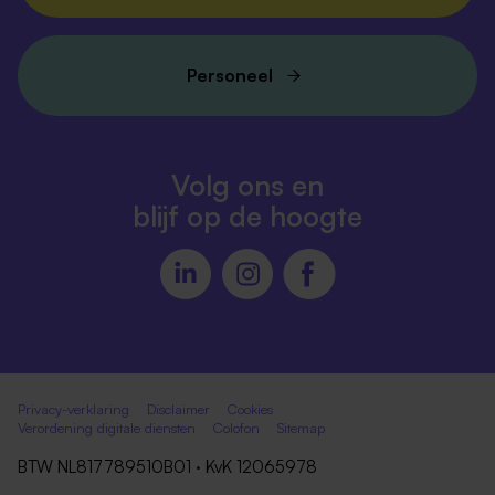
Personeel
Volg ons en
blijf op de hoogte
Privacy-verklaring
Disclaimer
Cookies
Verordening digitale diensten
Colofon
Sitemap
BTW NL817789510B01 · KvK 12065978