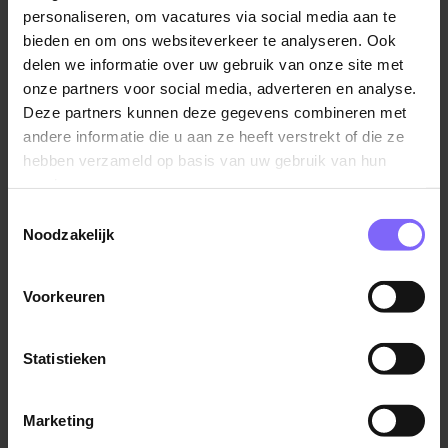
personaliseren, om vacatures via social media aan te
komen in hun bedrijfscultuur om een hun privé
bieden en om ons websiteverkeer te analyseren. Ook
werkbalans te verbeteren.
delen we informatie over uw gebruik van onze site met
• 20% van jonge werknemers denkt dat hun
onze partners voor social media, adverteren en analyse.
werkgever niet genoeg geeft om de werk privébalans
Deze partners kunnen deze gegevens combineren met
van hun werknemers.
andere informatie die u aan ze heeft verstrekt of die ze
• Opvallend is dat 55plussers het vaakst flexibel werk
hebben verzameld op basis van uw gebruik van hun
verzoeken ingewilligd krijgen. Tweederde van hen
services.
krijgen hun verzoek goed gekeurd ten opzichte van
Toestemmingsselectie
een derde van de achttien-34-jarigen.
Noodzakelijk
• De jongste werknemers zijn veelal niet bekend met
de Wet op flexibel werken. 77% van achttien-24-
jarigen heeft er nog nooit van gehoord.
Voorkeuren
Bron:
Managersonline
Statistieken
Marketing