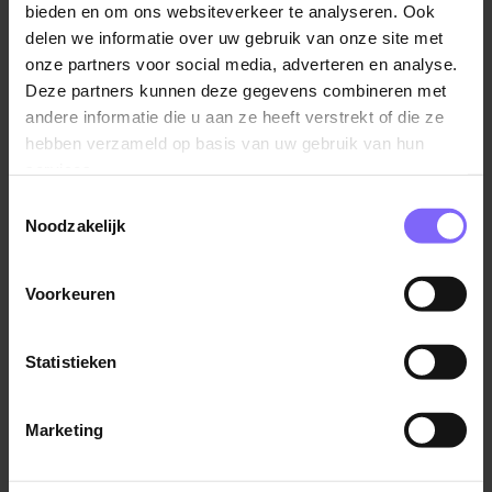
bieden en om ons websiteverkeer te analyseren. Ook
zorgplicht dat het een veilige werkomgeving is. De
delen we informatie over uw gebruik van onze site met
vraag moet uiteraard wel redelijk zijn. Denk aan het
onze partners voor social media, adverteren en analyse.
inkorten van een werkdag of het aanbieden van een
Deze partners kunnen deze gegevens combineren met
koelere werkplek op kantoor.
andere informatie die u aan ze heeft verstrekt of die ze
hebben verzameld op basis van uw gebruik van hun
En wat als je gewoon moet blijven doorwerken in de
services.
hitte? Dan kun je een klacht indienen bij de
Toestemmingsselectie
Nederlandse Arbeidsinspectie. Al raden wij wel aan
Noodzakelijk
eerst met je werkgever in gesprek te gaan, vaak kom
je er dan samen uit. Mocht dit niet het geval zijn dan
Voorkeuren
kun je inderdaad naar de inspectie stappen.
Statistieken
Bron: Nu.nl
Marketing
Terug naar alle items