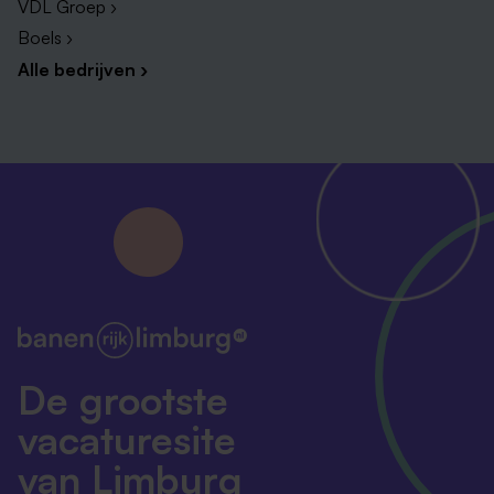
VDL Groep ›
Boels ›
Alle bedrijven ›
De grootste
vacaturesite
van Limburg