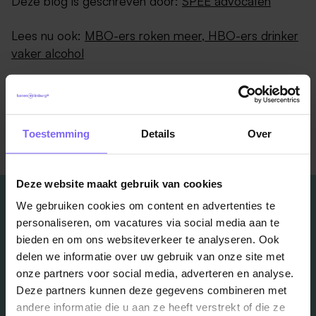
Deze blog is geschreven door:
SPEE advocaten
Lees nu ook:
MBO-ers roken meer, HBO-ers drinker
vaker alcohol
Terug naar alle items
Toestemming
Details
Over
Deze website maakt gebruik van cookies
We gebruiken cookies om content en advertenties te
personaliseren, om vacatures via social media aan te
bieden en om ons websiteverkeer te analyseren. Ook
Vacatures
delen we informatie over uw gebruik van onze site met
onze partners voor social media, adverteren en analyse.
in je mailbox?
Deze partners kunnen deze gegevens combineren met
andere informatie die u aan ze heeft verstrekt of die ze