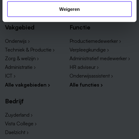
Weert ›
Weigeren
Alle steden ›
Vakgebied
Functie
Onderwijs ›
Productiemedewerker ›
Techniek & Productie ›
Verpleegkundige ›
Zorg & welzijn ›
Administratief medewerker ›
Administratie ›
HR adviseur ›
ICT ›
Onderwijsassistent ›
Alle vakgebieden ›
Alle functies ›
Bedrijf
Zuyderland ›
Vista College ›
Daelzicht ›